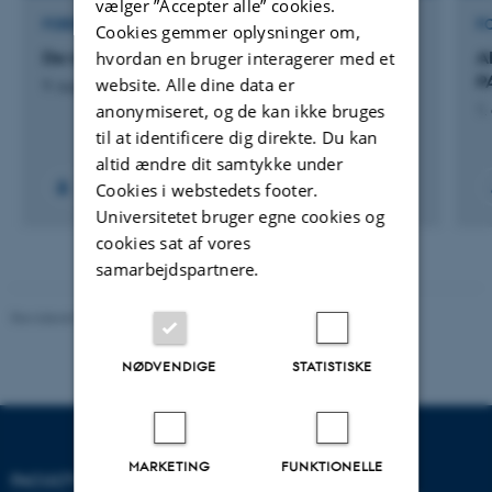
vælger ”Accepter alle” cookies.
FORSKNINGSPROJEKT
F
Cookies gemmer oplysninger om,
De novo generation of casein micelles.
A
hvordan en bruger interagerer med et
P
website. Alle dine data er
9. august 2026
anonymiseret, og de kan ikke bruges
1.
til at identificere dig direkte. Du kan
altid ændre dit samtykke under
Cookies i webstedets footer.
Universitetet bruger egne cookies og
cookies sat af vores
samarbejdspartnere.
Revideret 05.03.2026
-
NAT websupport
NØDVENDIGE
STATISTISKE
MARKETING
FUNKTIONELLE
FACULTY OF NATURAL