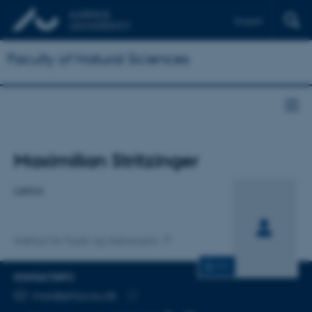
English
Faculty of Natural Sciences
Titel
Maximilian Stritzinger
Primær tilknytning
Lektor
Institut for Fysik og Astronomi
CV
KONTAKTINFO
MAILADRESSE
max@phys.au.dk