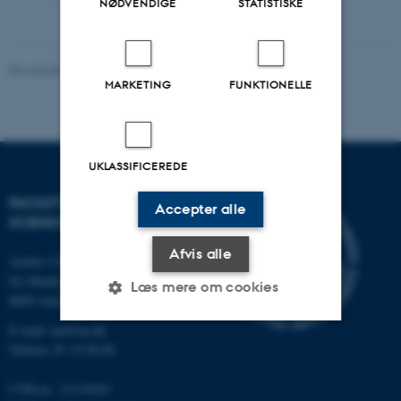
NØDVENDIGE
STATISTISKE
Revideret 05.03.2026
-
NAT websupport
MARKETING
FUNKTIONELLE
UKLASSIFICEREDE
FACULTY OF NATURAL
Accepter alle
SCIENCES
Afvis alle
Aarhus Universitet
Ny Munkegade 120
Læs mere om cookies
8000 Aarhus C
E-mail: nat@au.dk
Telefon: 87 15 00 00
Nødvendige
Statistiske
Marketing
Funktionelle
Uklassificerede
CVR-nr.: 31119103