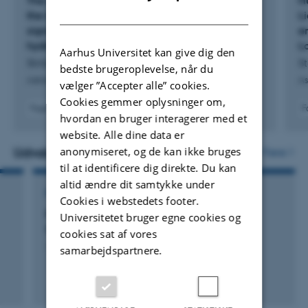
The carbon-rich type Ic supernova 2016adj in
H
DANISH
the iconic dust lane of Centaurus A: Potential
L
signatures of an interaction with circumstellar
e
hydrogen
L
Aarhus Universitet kan give dig den
Stritzinger, M. +28.
St
bedste brugeroplevelse, når du
Astronomy and Astrophysics
As
vælger ”Accepter alle” cookies.
Cookies gemmer oplysninger om,
Fagfællebedømt
F
hvordan en bruger interagerer med et
Digital
website. Alle dine data er
version
vedhæftet
anonymiseret, og de kan ikke bruges
Udvalgte projekter
Flere
til at identificere dig direkte. Du kan
altid ændre dit samtykke under
FORSKNINGSPROJEKT
Cookies i webstedets footer.
POISE: Precision Observations of Infant
Universitetet bruger egne cookies og
SupernovaE
cookies sat af vores
1. marts 2020
samarbejdspartnere.