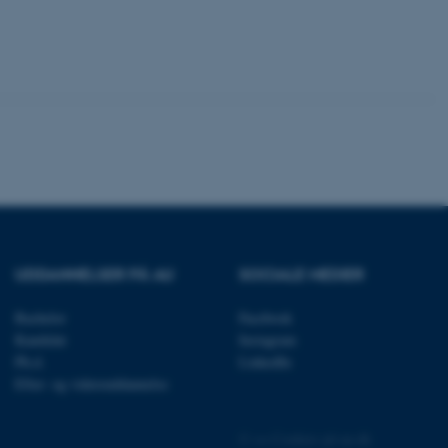
ere nogle
rer uden disse
 vores CMS-udbyder,
identificere en backend-
bruger er logget ind i
rbundet med Typo3-
emet. Det bruges generelt
ntifikator for at gøre det
UDDANNELSER PÅ AU
SOCIALE MEDIER
præferencer, men i mange
 ikke nødvendigt, da det
lt af platformen, skønt
Bachelor
Facebook
webstedsadministratorer. I
dstillet til at blive
Kandidat
Instagram
en browsersession. Det
Ph.d.
LinkedIn
entifikator i stedet for
Efter- og videreuddannelse
ose platform session
emmesider, som er skrevet
gi. Den bruges af serveren
©
—
Cookies på au.dk