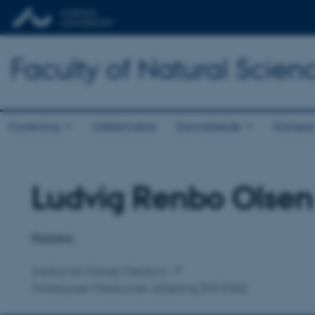
Faculty of Natural Scien
Forskning
Uddannelse
Samarbejde
Karriere
Ludvig Renbo Olsen
Titel
Primær tilknytning
Postdoc
Institut for Klinisk Medicin
Molekylær Medicinsk afdeling (MOMA)