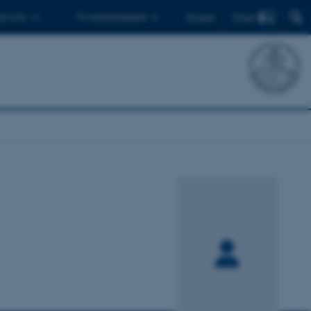
Find
 ph.d.er
Til medarbejdere
English