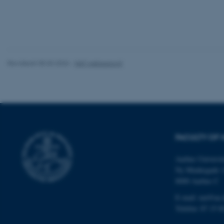
Nødvendige cooki
grundlæggende fu
cookies.
Revideret 05.03.2026
-
NAT websupport
Navn
be_typo_user
fe_typo_user
FACULTY OF 
Aarhus Universit
Ny Munkegade 
8000 Aarhus C
E-mail: nat@au.
ASP.NET_SessionId
Telefon: 87 15 0