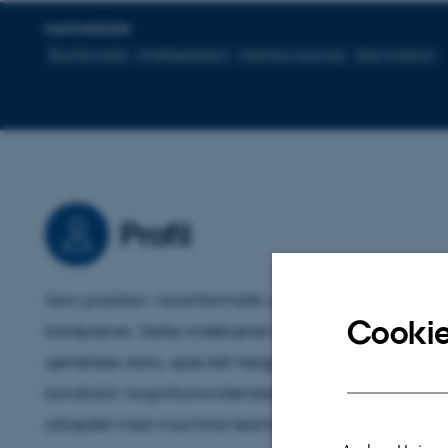
FAGOMRÅDER
Bioinformatik
Kræftdetektion
Machine Learning
Data Science
Profil
Som postdoc i bioinformatik udvikler jeg metoder til
Cookie
blodprøver. Dette indebærer bearbejdning og mod
genetiske data, specielt helgenomsekventeret celle
kandidat i kognitionsvidenskab og en Ph.d. i bioinfo
arbejdet med machine learning ved UNSILO og Cer