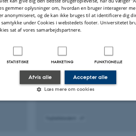
itet kan give dig den bedste brugeroplevelse, når du vælger ”A
es gemmer oplysninger om, hvordan en bruger interagerer med
er anonymiseret, og de kan ikke bruges til at identificere dig d
t samtykke under Cookies i webstedets footer. Universitetet br
kies sat af vores samarbejdspartnere.
TIDSSKRIFTARTIKEL
TextDescriptives: A Python package
STATISTISKE
MARKETING
FUNKTIONELLE
tric
for calculating a large variety of
ic
metrics from text
Afvis alle
Accepter alle
Hansen, L. +2.
Læs mere om cookies
The Journal of Open Source Software
Statistiske
Marketing
Funktionelle
Fagfællebedømt
Digital
version
vedhæftet