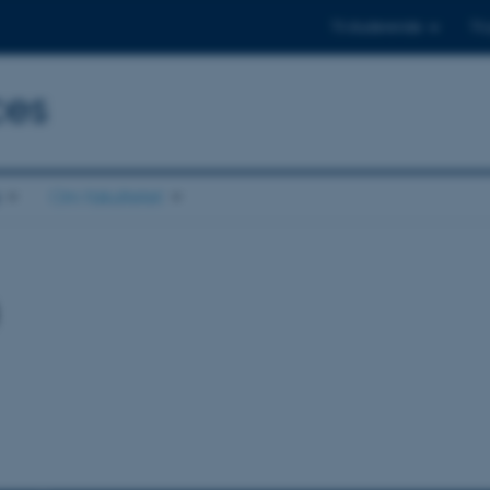
Til studerende
Til
ces
Om fakultetet