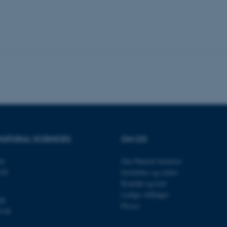
es hjælper med at gøre hjemmesiden brugbar ved at aktiv
nktioner som navigation mm. Hjemmesiden kan ikke funge
Udbyder / Domæne
Udløb
Beskrivelse
30
Denne cookie sættes af
TYPO3 Association
minutter
TYPO3, og bruges til at 
.au.dk
session, når en backend-
TYPO3 eller Frontend.
30
Dette cookienavn er fo
Typo3 Association
minutter
webindholdsstyringssyst
.au.dk
som en brugersessionside
NATURAL SCIENCES
OM OS
muligt at gemme bruger
tilfælde er det muligvis
kan indstilles ved defau
et
Om Natural Sciences
dette kan forhindres af 
de fleste tilfælde er det in
120
Institutter og centre
ødelagt i slutningen af 
Kontakt og kort
indeholder en tilfældig id
specifikke brugerdata.
Ledige stillinger
dk
Presse
Session
Denne cookie er en purp
Microsoft Corporation
0 00
cookie, der bruges af hj
.au.dk
i Microsoft .net- teknolo