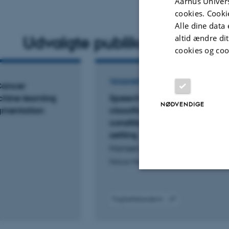
Aarhus Univers
cookies. Cooki
Alle dine data 
altid ændre di
Udvalgte publikationer
cookies og coo
TIDSSKRIFTARTIKEL
Cancer
chine learning
Speech- and text-based
NØDVENDIGE
agmentation
classification of neuropsychia
conditions in a multidiagnost
setting
Hansen, L. +11.
Nature Mental Health
Nødvendige
Fagfællebedømt
Digital
version
vedhæftet