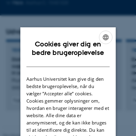
Kopier
Mere
Aarhus C, 1540 028
mailadresse
Udvalgte publikationer
Cookies giver dig en
ENGLISH
TIDSSKRIFTARTIKEL
TI
bedre brugeroplevelse
Distribution of a novel DsrEFH sulfur transferase
Ex
DANISH
suggests widespread sulfur oxidation capacity
e
in sulfate reducers
re
Aarhus Universitet kan give dig den
Plum-Jensen, L. +13.
Ai
bedste brugeroplevelse, når du
ISME Journal
Na
vælger ”Accepter alle” cookies.
Cookies gemmer oplysninger om,
Fagfællebedømt
F
Digital
hvordan en bruger interagerer med et
version
website. Alle dine data er
vedhæftet
anonymiseret, og de kan ikke bruges
til at identificere dig direkte. Du kan
Revideret 05.03.2026
-
NAT websupport