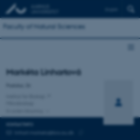
English
Faculty of Natural Sciences
Titel
Markéta Linhartová
Primær tilknytning
Postdoc, Dr.
Institut for Biologi
Mikrobiologi
En anden tilknytning
KONTAKTINFO
MAILADRESSE
linhart.marketa@bio.au.dk