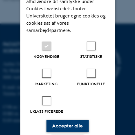
altid ændre dit samtykke under
Cookies i webstedets footer.
Universitetet bruger egne cookies og
cookies sat af vores
samarbejdspartnere.
FACULTY OF NATURAL
SCIENCES
NØDVENDIGE
STATISTISKE
Aarhus Universitet
Ny Munkegade 120
8000 Aarhus C
MARKETING
FUNKTIONELLE
E-mail: nat@au.dk
Telefon: 87 15 00 00
CVR-nr.: 31119103
UKLASSIFICEREDE
EORI-nr.: DK-31119103
EAN-numre:
au.dk/eannumre
Accepter alle