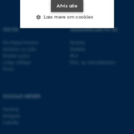
Afvis alle
Læs mere om cookies
OM OS
UDDANNELSER PÅ AU
Nødvendige
Statistiske
Marketing
Om Natural Sciences
Bachelor
Institutter og centre
Kandidat
Funktionelle
Uklassificerede
Kontakt og kort
Ph.d.
Ledige stillinger
Efter- og videreuddannelse
Presse
Nødvendige cookies hjælper
med at gøre hjemmesiden
brugbar ved at aktivere nogle
SOCIALE MEDIER
grundlæggende funktioner
som navigation mm.
Facebook
Hjemmesiden kan ikke
Instagram
fungerer uden disse cookies.
LinkedIn