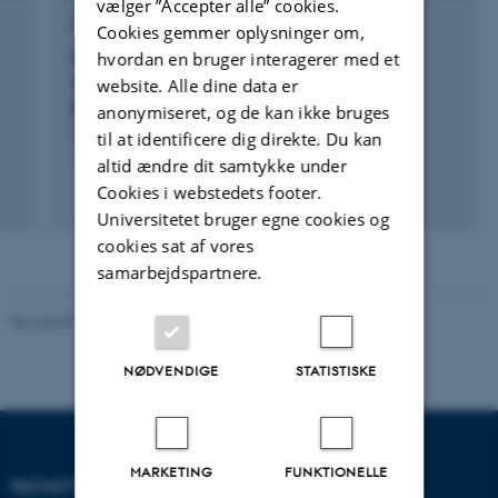
vælger ”Accepter alle” cookies.
FORSKNINGSPROJEKT
Cookies gemmer oplysninger om,
Field Studies: Network for the History and
hvordan en bruger interagerer med et
Sociology of Fieldwork and Scientific
website. Alle dine data er
Expeditions
anonymiseret, og de kan ikke bruges
1. jan. 2006
-
31. dec. 2008
til at identificere dig direkte. Du kan
altid ændre dit samtykke under
Cookies i webstedets footer.
Universitetet bruger egne cookies og
cookies sat af vores
samarbejdspartnere.
Revideret 05.03.2026
-
NAT websupport
NØDVENDIGE
STATISTISKE
MARKETING
FUNKTIONELLE
FACULTY OF NATURAL