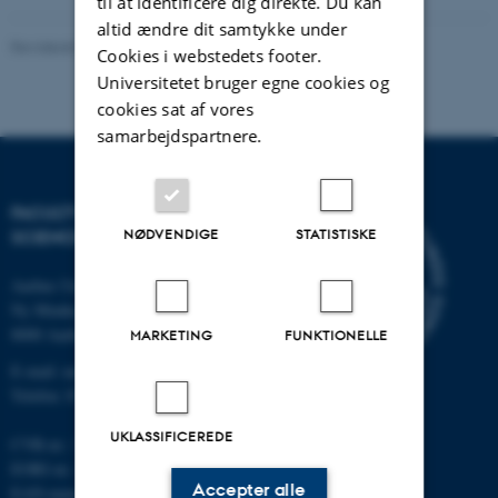
til at identificere dig direkte. Du kan
altid ændre dit samtykke under
Revideret 05.03.2026
-
NAT websupport
Cookies i webstedets footer.
Universitetet bruger egne cookies og
cookies sat af vores
samarbejdspartnere.
FACULTY OF NATURAL
NØDVENDIGE
STATISTISKE
SCIENCES
Aarhus Universitet
Ny Munkegade 120
8000 Aarhus C
MARKETING
FUNKTIONELLE
E-mail: nat@au.dk
Telefon: 87 15 00 00
UKLASSIFICEREDE
CVR-nr.: 31119103
EORI-nr.: DK-31119103
Accepter alle
EAN-numre:
au.dk/eannumre