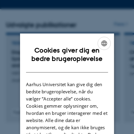
telefonnummer
mailad
Udvalgte publikationer
Flere
TIDSSKRIFTARTIKEL
TI
Cookies giver dig en
Diagnostic and Monitoring Strategies for VEXAS
C
ENGLISH
bedre brugeroplevelse
Syndrome: Evaluating Sanger Sequencing, NGS,
al
and the SWIM-Score
DANISH
Te
von Bornemann Fløe, L. +13.
Am
Journal of Clinical Immunology
Aarhus Universitet kan give dig den
bedste brugeroplevelse, når du
vælger ”Accepter alle” cookies.
Cookies gemmer oplysninger om,
Fagfællebedømt
F
hvordan en bruger interagerer med et
Digital
website. Alle dine data er
version
anonymiseret, og de kan ikke bruges
vedhæftet