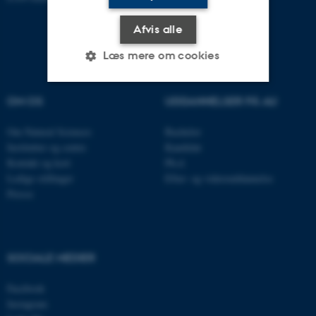
Afvis alle
Læs mere om cookies
OM OS
UDDANNELSER PÅ AU
Nødvendige
Statistiske
Marketing
Om Natural Sciences
Bachelor
Funktionelle
Uklassificerede
Institutter og centre
Kandidat
Kontakt og kort
Ph.d.
Ledige stillinger
Efter- og videreuddannelse
Presse
Nødvendige cookies hjælper
med at gøre hjemmesiden
brugbar ved at aktivere nogle
grundlæggende funktioner
SOCIALE MEDIER
som navigation mm.
Hjemmesiden kan ikke
Facebook
fungerer uden disse cookies.
Instagram