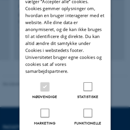
vælger ”Accepter alle” cookies.
FORSKNINGSPROJEKT
Cookies gemmer oplysninger om,
Reconstruction of solar variability during the
hvordan en bruger interagerer med et
Holocene based on the first high-resolution
website. Alle dine data er
10Be record from a non-polar ice core
anonymiseret, og de kan ikke bruges
1. nov. 2011
-
3. nov. 2014
til at identificere dig direkte. Du kan
altid ændre dit samtykke under
Cookies i webstedets footer.
Universitetet bruger egne cookies og
cookies sat af vores
samarbejdspartnere.
Revideret 05.03.2026
-
NAT websupport
NØDVENDIGE
STATISTISKE
MARKETING
FUNKTIONELLE
FACULTY OF NATURAL