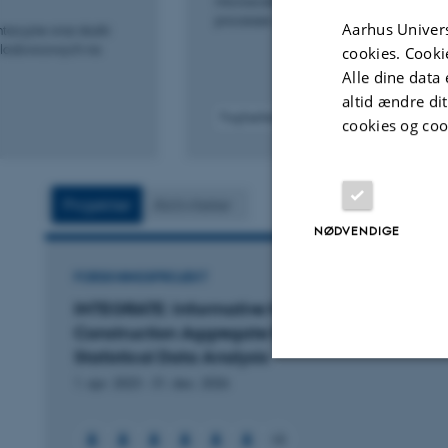
microscale analysis of glacial sediment
processes
Aarhus Univers
acyjne oraz skutki
 lodowcowych na
cookies. Cooki
Alle dine data 
altid ændre di
Fagfællebedømt
cookies og coo
Projekter
Aktiviteter
NØDVENDIGE
FORSKNINGSPROJEKT
INTEGRATE: Informative Mapping of
Construction Aggregate Resources Through
Statistical Data Analysis
1. apr. 2023
-
31. dec. 2026
Nødvendige
+6