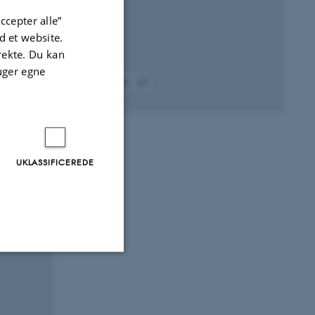
ccepter alle”
 et website.
irekte. Du kan
uger egne
Fagfællebedømt
Digital
version
vedhæftet
UKLASSIFICEREDE
l and
Uklassificerede