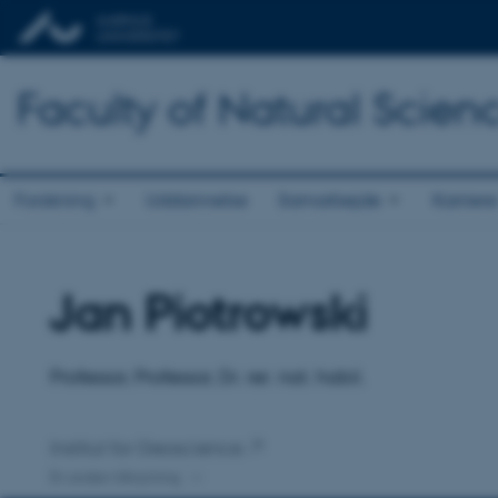
Faculty of Natural Scien
Forskning
Uddannelse
Samarbejde
Karriere
Jan Piotrowski
Titel
Primær tilknytning
Professor, Professor, Dr. rer. nat. habil.
Institut for Geoscience
En anden tilknytning