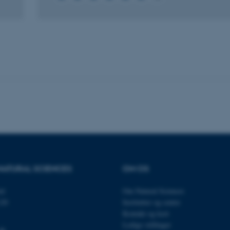
es hjælper med at gøre hjemmesiden brugbar ved at aktiv
nktioner som navigation mm. Hjemmesiden kan ikke funge
Udbyder / Domæne
Udløb
Beskrivelse
30
Denne cookie sættes af
TYPO3 Association
minutter
TYPO3, og bruges til at 
.au.dk
session, når en backend-
TYPO3 eller Frontend.
30
Dette cookienavn er fo
Typo3 Association
minutter
webindholdsstyringssyst
.au.dk
som en brugersessionside
muligt at gemme bruger
tilfælde er det muligvis
NATURAL SCIENCES
OM OS
kan indstilles ved defau
dette kan forhindres af 
de fleste tilfælde er det in
et
Om Natural Sciences
ødelagt i slutningen af 
120
Institutter og centre
indeholder en tilfældig id
specifikke brugerdata.
Kontakt og kort
Session
Denne cookie er en purp
Ledige stillinger
Microsoft Corporation