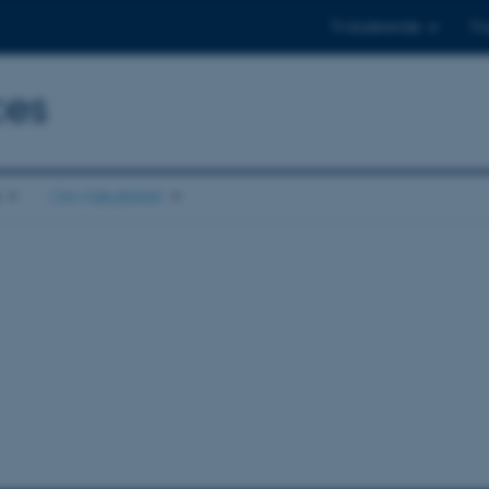
Til studerende
Til
ces
Om fakultetet