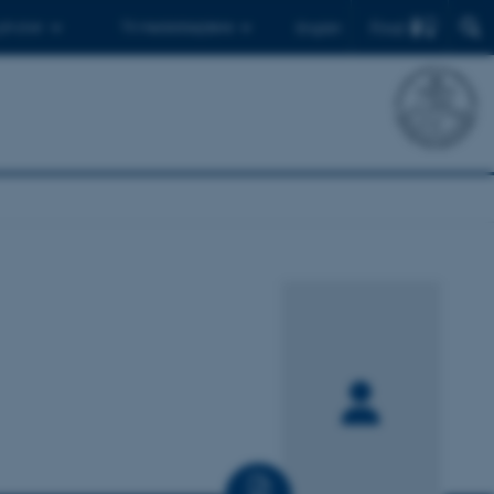
Find
 ph.d.er
Til medarbejdere
English