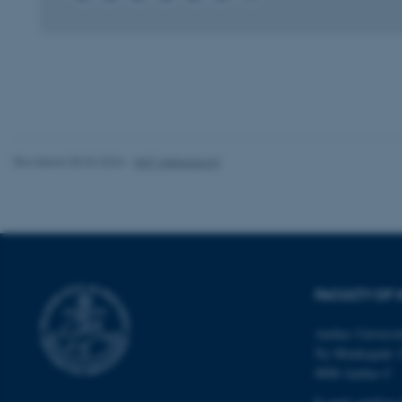
Nødvendige cooki
grundlæggende fu
cookies.
Navn
Revideret 05.03.2026
-
NAT websupport
be_typo_user
fe_typo_user
FACULTY OF 
Aarhus Universit
Ny Munkegade 
8000 Aarhus C
ASP.NET_SessionId