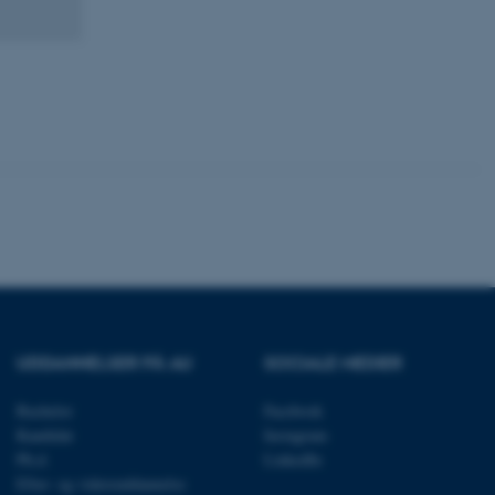
ere nogle
rer uden disse
 vores CMS-udbyder,
identificere en backend-
bruger er logget ind i
rbundet med Typo3-
emet. Det bruges generelt
ntifikator for at gøre det
præferencer, men i mange
 ikke nødvendigt, da det
UDDANNELSER PÅ AU
SOCIALE MEDIER
lt af platformen, skønt
webstedsadministratorer. I
dstillet til at blive
Bachelor
Facebook
en browsersession. Det
Kandidat
Instagram
entifikator i stedet for
Ph.d.
LinkedIn
ose platform session
Efter- og videreuddannelse