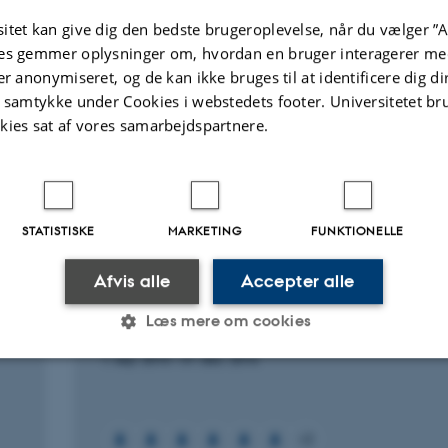
Kalińska, E. +4.
s and
itet kan give dig den bedste brugeroplevelse, når du vælger ”A
Quaternary Research (United States)
es gemmer oplysninger om, hvordan en bruger interagerer med
er anonymiseret, og de kan ikke bruges til at identificere dig d
t samtykke under Cookies i webstedets footer. Universitetet br
Fagfællebedømt
kies sat af vores samarbejdspartnere.
Digital
version
vedhæftet
STATISTISKE
MARKETING
FUNKTIONELLE
Afvis alle
Accepter alle
FORSKNINGSPROJEKT
Exploration of LiDAR data for environmenta
Læs mere om cookies
nature monitoring and assessment
1. sep. 2015
-
31. dec. 2016
Statistiske
Marketing
Funktionelle
+2