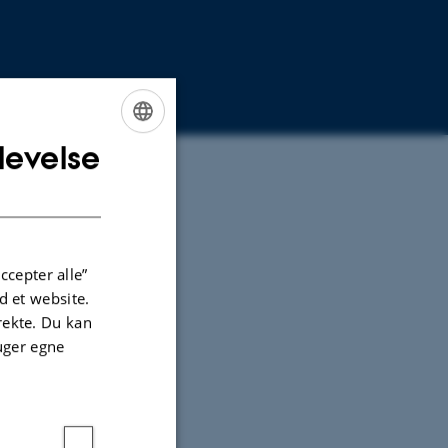
levelse
ENGLISH
DANISH
ccepter alle”
 et website.
irekte. Du kan
ay be
uger egne