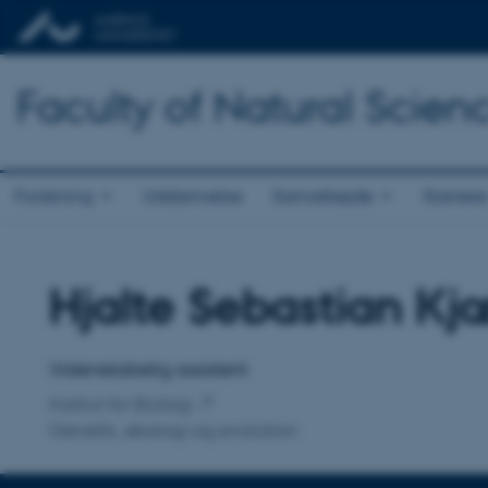
Faculty of Natural Scien
Forskning
Uddannelse
Samarbejde
Karriere
Hjalte Sebastian Kj
Titel
Primær tilknytning
Videnskabelig assistent
Institut for Biologi
Genetik, økologi og evolution