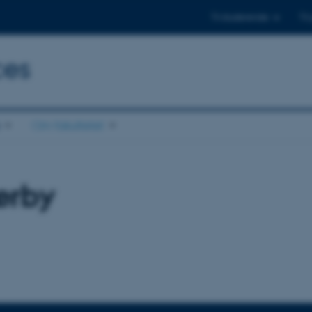
Til studerende
Til
ces
Om fakultetet
ærby