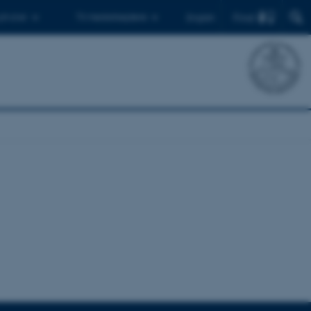
Find
 ph.d.er
Til medarbejdere
English