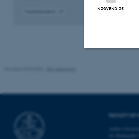
NØDVENDIGE
Fagfællebedømt
Digital
version
vedhæftet
Nødvendige
Revideret 05.03.2026
-
NAT websupport
Nødvendige cooki
grundlæggende fu
cookies.
FACULTY OF 
Navn
Aarhus Universit
Ny Munkegade 
be_typo_user