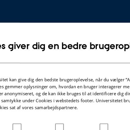
s giver dig en bedre brugerop
itet kan give dig den bedste brugeroplevelse, når du vælger ”A
es gemmer oplysninger om, hvordan en bruger interagerer med
TIDSSKRIFTARTIKEL
er anonymiseret, og de kan ikke bruges til at identificere dig d
Prey killing rate of a generalist predator m
t samtykke under Cookies i webstedets footer. Universitetet br
 in
enhanced by macronutrient manipulation
kies sat af vores samarbejdspartnere.
Toft, S. +4.
BioControl