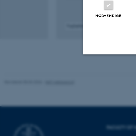
NØDVENDIGE
Fagfællebedømt
Digital
version
vedhæftet
Nødvendige
Revideret 05.03.2026
-
NAT websupport
Nødvendige cooki
grundlæggende fu
cookies.
FACULTY OF 
Navn