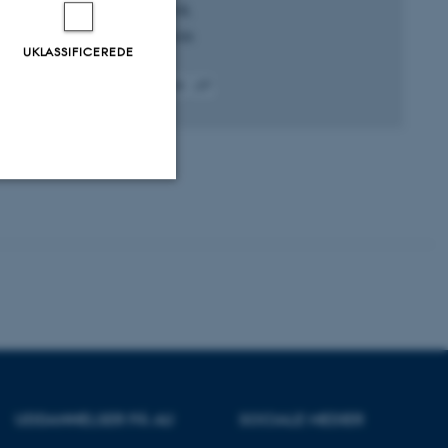
Laursen, N. +4.
Food Hydrocolloids
UKLASSIFICEREDE
Fagfællebedømt
Digital
version
vedhæftet
Uklassificerede
ere nogle
rer uden disse
UDDANNELSER PÅ AU
SOCIALE MEDIER