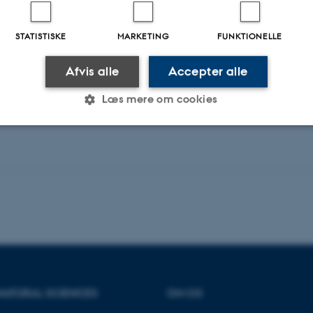
STATISTISKE
MARKETING
FUNKTIONELLE
Afvis alle
Accepter alle
Læs mere om cookies
Statistiske
Marketing
Funktionelle
es hjælper med at gøre hjemmesiden brugbar ved at aktiv
nktioner som navigation mm. Hjemmesiden kan ikke funge
NATURAL SCIENCES
OM OS
Udbyder / Domæne
Udløb
Beskrivelse