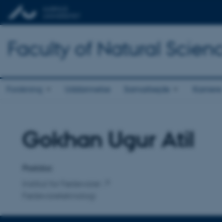
Faculty of Natural Scien
Forskning
Uddannelse
Samarbejde
Karriere
Gokhan Ugur Atil
Titel
Primær tilknytning
Postdoc
Institut for Fødevarer
Fødevareteknologi