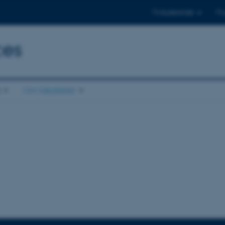
Til studerende
Til
ces
Om fakultetet