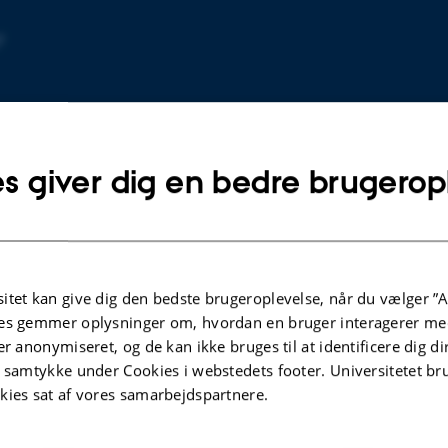
7
s giver dig en bedre brugerop
itet kan give dig den bedste brugeroplevelse, når du vælger ”A
PEA STORAGE PROTEINS AND
es gemmer oplysninger om, hvordan en bruger interagerer med
 with
PHOSPHOLIPIDS: STRUCTURAL
er anonymiseret, og de kan ikke bruges til at identificere dig d
ture
INSIGHTS, INTERACTIONS, AND
t samtykke under Cookies i webstedets footer. Universitetet br
TECHNO-FUNCTIONALITY
kies sat af vores samarbejdspartnere.
Atil, G.