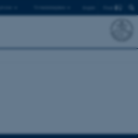
Find
 ph.d.er
Til medarbejdere
English