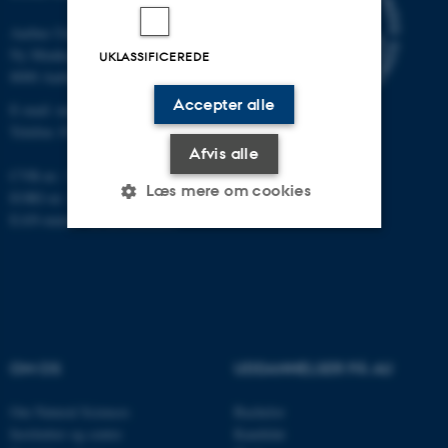
Aarhus Universitet
Ny Munkegade 120
UKLASSIFICEREDE
8000 Aarhus C
Accepter alle
E-mail: nat@au.dk
Telefon: 87 15 00 00
Afvis alle
CVR-nr.: 31119103
Læs mere om cookies
EORI-nr.: DK-31119103
EAN-numre:
au.dk/eannumre
Nødvendige
Statistiske
Marketing
Funktionelle
Uklassificerede
OM OS
UDDANNELSER PÅ AU
Nødvendige cookies hjælper
Om Natural Sciences
Bachelor
med at gøre hjemmesiden
Institutter og centre
Kandidat
brugbar ved at aktivere nogle