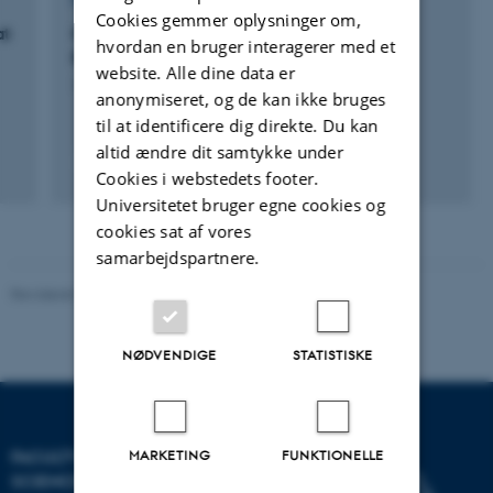
FORSKNINGSPROJEKT
Cookies gemmer oplysninger om,
at
Models of Resource-Bounded Rational
hvordan en bruger interagerer med et
Reasoning
website. Alle dine data er
1. aug. 2013
-
31. jul. 2016
anonymiseret, og de kan ikke bruges
til at identificere dig direkte. Du kan
altid ændre dit samtykke under
Cookies i webstedets footer.
Universitetet bruger egne cookies og
cookies sat af vores
samarbejdspartnere.
Revideret 05.03.2026
-
NAT websupport
NØDVENDIGE
STATISTISKE
MARKETING
FUNKTIONELLE
FACULTY OF NATURAL
SCIENCES