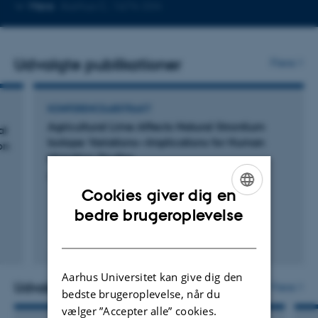
Kopier
Mere
Aarhus C, 1674-334
telefonnummer
Udvalgte publikationer
Flere
KONFERENCEABSTRAKT
Agricultural Lime Affects Natural Strontium
al
Isotope Variations—Implications for Human
on
Migration Studies
Andreasen, R. & Thomsen, E.
Cookies giver dig en
ENGLISH
bedre brugeroplevelse
DANISH
Fagfællebedømt
Aarhus Universitet kan give dig den
Udvalgte aktiviteter
Flere
bedste brugeroplevelse, når du
vælger ”Accepter alle” cookies.