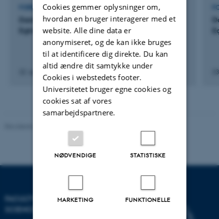
Cookies gemmer oplysninger om,
FOREDRAG OG MUNDTLIGE BIDRAG
F
hvordan en bruger interagerer med et
Danmarkshistorien skrives om: Skrydstrup- &
D
website. Alle dine data er
Egtvedpigen var nok ikke kosmopolitter
E
anonymiseret, og de kan ikke bruges
til at identificere dig direkte. Du kan
altid ændre dit samtykke under
22. apr. 2024
-
26. apr. 2024
23
Cookies i webstedets footer.
Universitetet bruger egne cookies og
cookies sat af vores
samarbejdspartnere.
Revideret 05.03.2026
-
NAT websupport
NØDVENDIGE
STATISTISKE
FACULTY OF NATURAL
MARKETING
FUNKTIONELLE
SCIENCES