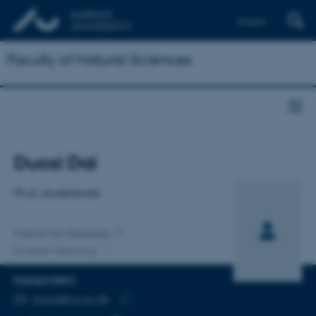
English
Faculty of Natural Sciences
Titel
Duosi Dai
Primær tilknytning
Ph.d.-studerende
Institut for Datalogi
En anden tilknytning
KONTAKTINFO
MAILADRESSE
duosi@cs.au.dk