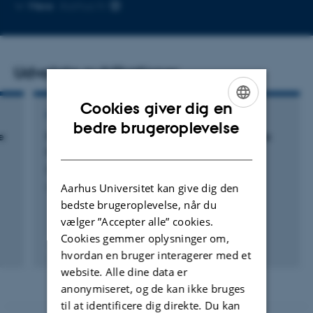
Kopier
Mere
Aarhus N
mailadresse
Udvalgte publikationer
Cookies giver dig en
PREPRINT
ENGLISH
bedre brugeroplevelse
e
Participatory AI: A Scandinavian Approach to
DANISH
Human-Centered AI
Elmqvist, N. +46.
Aarhus Universitet kan give dig den
arxiv.org
bedste brugeroplevelse, når du
vælger ”Accepter alle” cookies.
Cookies gemmer oplysninger om,
hvordan en bruger interagerer med et
Digital
website. Alle dine data er
version
vedhæftet
anonymiseret, og de kan ikke bruges
til at identificere dig direkte. Du kan