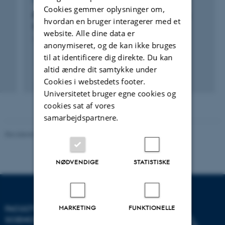
FORSKNINGSPROJEKT
Cookies gemmer oplysninger om,
Functionalized and Intercalated Graphite as
hvordan en bruger interagerer med et
Superior Anode Material in Batteries
website. Alle dine data er
1. jan. 2022
-
1. dec. 2025
anonymiseret, og de kan ikke bruges
til at identificere dig direkte. Du kan
altid ændre dit samtykke under
Cookies i webstedets footer.
Universitetet bruger egne cookies og
cookies sat af vores
samarbejdspartnere.
Revideret 05.03.2026
-
NAT websupport
NØDVENDIGE
STATISTISKE
MARKETING
FUNKTIONELLE
FACULTY OF NATURAL
SCIENCES