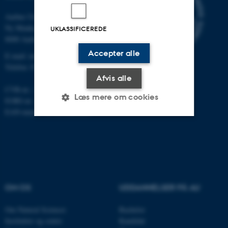
Aarhus Universitet
Ny Munkegade 120
UKLASSIFICEREDE
8000 Aarhus C
Accepter alle
E-mail: nat@au.dk
Telefon: 87 15 00 00
Afvis alle
CVR-nr.: 31119103
Læs mere om cookies
EORI-nr.: DK-31119103
EAN-numre:
au.dk/eannumre
Nødvendige
Statistiske
Marketing
Funktionelle
Uklassificerede
OM OS
UDDANNELSER PÅ AU
Nødvendige cookies hjælper
Om Natural Sciences
Bachelor
med at gøre hjemmesiden
Institutter og centre
Kandidat
brugbar ved at aktivere nogle