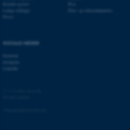
Kontakt og kort
Ph.d.
grundlæggende funktioner
Ledige stillinger
Efter- og videreuddannelse
som navigation mm.
Presse
Hjemmesiden kan ikke
fungerer uden disse cookies.
SOCIALE MEDIER
Navn
Udbyder / Domæne
Facebook
be_typo_user
TYPO3 Association
Instagram
.au.dk
LinkedIn
fe_typo_user
Typo3 Association
©
—
Cookies på au.dk
.au.dk
Privatlivspolitik
Tilgængelighedserklæring
162226 / i31