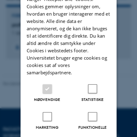
Cookies gemmer oplysninger om,
hvordan en bruger interagerer med et
FORSKNINGSPROJEKT
website. Alle dine data er
proPOTATO: ProPOTATO
anonymiseret, og de kan ikke bruges
1. apr. 2016
-
31. mar. 2020
til at identificere dig direkte. Du kan
altid ændre dit samtykke under
Cookies i webstedets footer.
Universitetet bruger egne cookies og
cookies sat af vores
samarbejdspartnere.
Revideret 05.03.2026
-
NAT websupport
NØDVENDIGE
STATISTISKE
MARKETING
FUNKTIONELLE
FACULTY OF NATURAL
SCIENCES