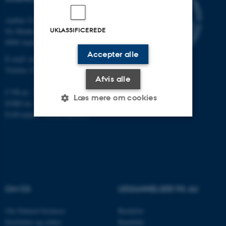
Aarhus Universitet
UKLASSIFICEREDE
Ny Munkegade 120
8000 Aarhus C
Accepter alle
E-mail: nat@au.dk
Telefon: 87 15 00 00
Afvis alle
CVR-nr.: 31119103
Læs mere om cookies
EORI-nr.: DK-31119103
EAN-numre:
au.dk/eannumre
Nødvendige
Statistiske
Marketing
Funktionelle
Uklassificerede
OM OS
UDDANNELSER PÅ AU
Nødvendige cookies hjælper
med at gøre hjemmesiden
Om Natural Sciences
Bachelor
brugbar ved at aktivere nogle
Institutter og centre
Kandidat