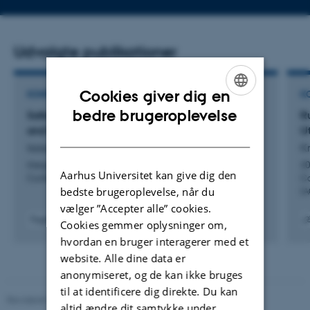
Udvalgte publikationer
Cookies giver dig en
KONFERENCEBIDRAG I PROCEEDINGS
K
ENGLISH
bedre brugeroplevelse
Safe Temperature Regulation: Formally Verified
R
and Real-World Validated
Ut
DANISH
Isasa, C. +4.
Kr
Integrated Formal Methods - 20th International
20
Aarhus Universitet kan give dig den
Conference, iFM 2025, Proceedings
Co
bedste brugeroplevelse, når du
(
vælger ”Accepter alle” cookies.
Fagfællebedømt
Cookies gemmer oplysninger om,
Digital
Digita
hvordan en bruger interagerer med et
version
versi
website. Alle dine data er
vedhæftet
vedh
anonymiseret, og de kan ikke bruges
til at identificere dig direkte. Du kan
Revideret 05.03.2026
-
NAT websupport
altid ændre dit samtykke under