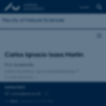
English
Faculty of Natural Sciences
Titel
Carlos Ignacio Isasa Martin
Primær tilknytning
Ph.d.-studerende
Institut for Elektro- og Computerteknologi
En anden tilknytning
KONTAKTINFO
MAILADRESSE
cisasa@ece.au.dk
Kopier
Mere
Aarhus N, 5123-326
mailadresse