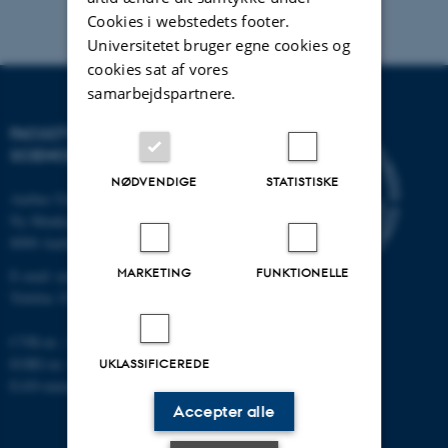
Cookies i webstedets footer.
Universitetet bruger egne cookies og
cookies sat af vores
samarbejdspartnere.
FACULTY OF NATURAL
SCIENCES
NØDVENDIGE
STATISTISKE
Aarhus Universitet
Ny Munkegade 120
8000 Aarhus C
MARKETING
FUNKTIONELLE
E-mail: nat@au.dk
Telefon: 87 15 00 00
CVR-nr.: 31119103
EORI-nr.: DK-31119103
UKLASSIFICEREDE
EAN-numre:
au.dk/eannumre
Accepter alle