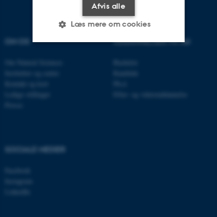
Afvis alle
Læs mere om cookies
OM OS
UDDANNELSER PÅ AU
Nødvendige
Statistiske
Marketing
Om Natural Sciences
Bachelor
Institutter og centre
Kandidat
Funktionelle
Uklassificerede
Kontakt og kort
Ph.d.
Ledige stillinger
Efter- og videreuddannelse
Presse
Nødvendige cookies hjælper
med at gøre hjemmesiden
brugbar ved at aktivere nogle
SOCIALE MEDIER
grundlæggende funktioner
som navigation mm.
Facebook
Hjemmesiden kan ikke
Instagram
fungerer uden disse cookies.
LinkedIn