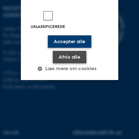
FACULTY OF NATURAL
SCIENCES
UKLASSIFICEREDE
Aarhus Universitet
Ny Munkegade 120
Accepter alle
8000 Aarhus C
E-mail: nat@au.dk
Afvis alle
Telefon: 87 15 00 00
Læs mere om cookies
CVR-nr.: 31119103
EORI-nr.: DK-31119103
EAN-numre:
au.dk/eannumre
Nødvendige
Statistiske
Marketing
Funktionelle
Uklassificerede
Nødvendige cookies hjælper
OM OS
UDDANNELSER PÅ AU
med at gøre hjemmesiden