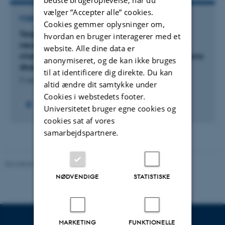
vælger ”Accepter alle” cookies.
FORSKNINGSPROJEKT
Cookies gemmer oplysninger om,
Targeting the SERCA transporter to increase
hvordan en bruger interagerer med et
neurons cytosolic calcium levels as a paradigm
website. Alle dine data er
changing protection against progressive Parkinsons
anonymiseret, og de kan ikke bruges
disease
til at identificere dig direkte. Du kan
3. aug. 2020
-
31. jul. 2023
altid ændre dit samtykke under
Cookies i webstedets footer.
Universitetet bruger egne cookies og
cookies sat af vores
samarbejdspartnere.
Revideret 05.03.2026
-
NAT websupport
NØDVENDIGE
STATISTISKE
MARKETING
FUNKTIONELLE