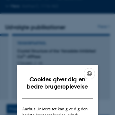
Kopier
Mere
Aarhus C, 1116-462
telefonnummer
Udvalgte publikationer
Flere
TIDSSKRIFTARTIKEL
Crystal Structure of the Vanadate-Inhibited
2+
Ca
-ATPase
Clausen, J. +6.
Structure
Cookies giver dig en
ENGLISH
bedre brugeroplevelse
Fagfællebedømt
DANISH
Digital
version
vedhæftet
Aarhus Universitet kan give dig den
Projekt
Aktiviteter
bedste brugeroplevelse, når du