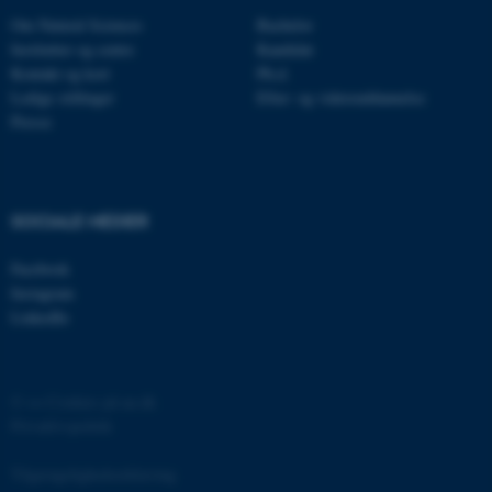
brugbar ved at aktivere nogle
Om Natural Sciences
Bachelor
grundlæggende funktioner
Institutter og centre
Kandidat
som navigation mm.
Kontakt og kort
Ph.d.
Ledige stillinger
Efter- og videreuddannelse
Hjemmesiden kan ikke
Presse
fungerer uden disse cookies.
Navn
Udbyder / Domæne
SOCIALE MEDIER
be_typo_user
TYPO3 Association
.au.dk
Facebook
Instagram
LinkedIn
fe_typo_user
Typo3 Association
.au.dk
©
—
Cookies på au.dk
Privatlivspolitik
Tilgængelighedserklæring