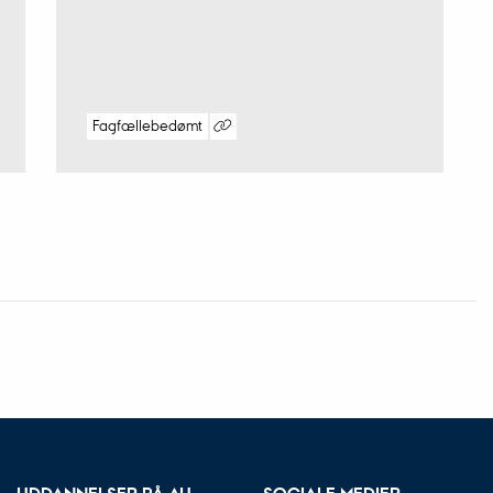
Fagfællebedømt
Digital
version
vedhæftet
UDDANNELSER PÅ AU
SOCIALE MEDIER