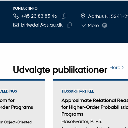
KONTAKTINFO
+45 23 83 85 46
TELEFONNUMMER
MAILADRESSE
Aarhus N, 5341-
Kopier
birkedal@cs.au.dk
Mere
telefonnummer
Kopier
mailadresse
Udvalgte publikationer
Flere
CEEDINGS
TIDSSKRIFTARTIKEL
dom for
Approximate Relational Rea
Order Programs
for Higher-Order Probabilisti
Programs
Haselwarter, P. +5.
on Object-Oriented