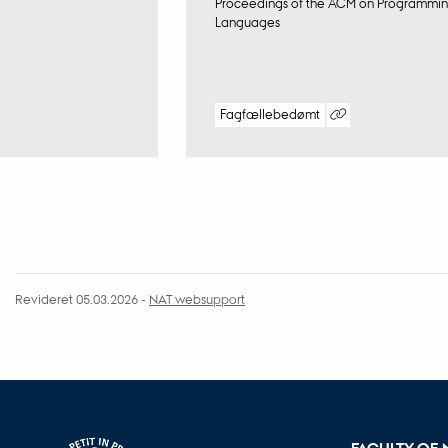
Proceedings of the ACM on Programmi
Languages
Fagfællebedømt
Digital
version
vedhæftet
Revideret 05.03.2026
-
NAT websupport
FACULTY OF 