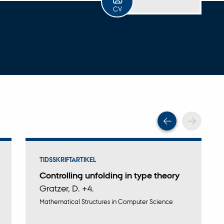
CV
Scroll tilba
Scrol
TIDSSKRIFTARTIKEL
Controlling unfolding in type theory
Gratzer, D. +4.
Mathematical Structures in Computer Science