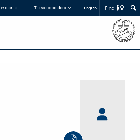
Find
 ph.d.er
Til medarbejdere
English