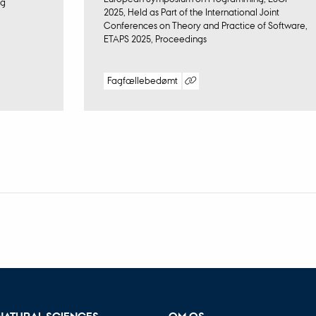
ng
2025, Held as Part of the International Joint
Conferences on Theory and Practice of Software,
ETAPS 2025, Proceedings
Fagfællebedømt
Digital
version
vedhæftet
NATURAL SCIENCES
OM OS