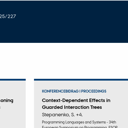
225/227
KONFERENCEBIDRAG I PROCEEDINGS
soning
Context-Dependent Effects in
c
Guarded Interaction Trees
Stepanenko, S. +4.
Programming Languages and Systems - 34th
European Symposium on Programming, ESOP