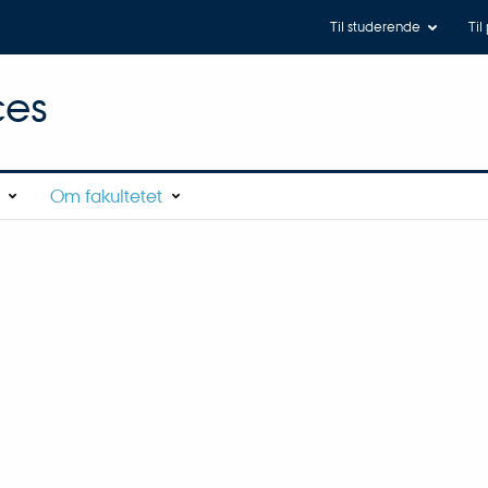
Til studerende
Til
ces
Om fakultetet