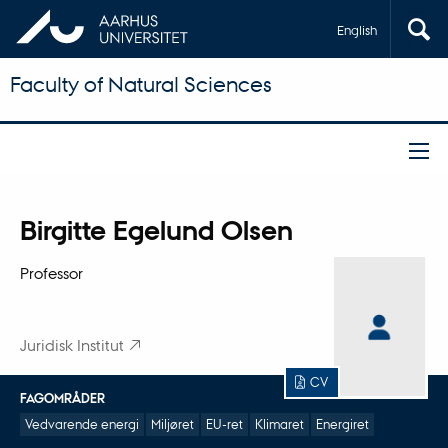
English
Faculty of Natural Sciences
Titel
Birgitte Egelund Olsen
Primær tilknytning
Professor
Juridisk Institut
CV
FAGOMRÅDER
Vedvarende energi
Miljøret
EU-ret
Klimaret
Energiret