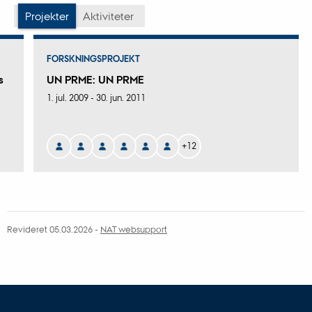
vedhæftet
vedh
Projekter
Aktiviteter
FORSKNINGSPROJEKT
s
UN PRME: UN PRME
1. jul. 2009
-
30. jun. 2011
+12
Revideret 05.03.2026
-
NAT websupport