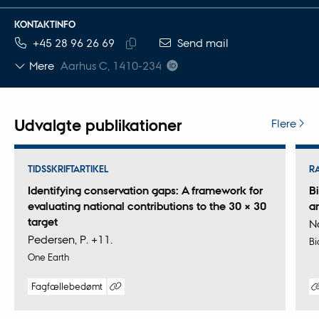
KONTAKTINFO
TELEFONNUMMER
MAILADRESSE
+45 28 96 26 69
Send mail
Kopier
Mere
Aarhus C, 1410-234
telefonnummer
Udvalgte publikationer
Flere
TIDSSKRIFTARTIKEL
R
Identifying conservation gaps: A framework for
Bi
evaluating national contributions to the 30 × 30
an
target
N
Pedersen, P. +11.
Bi
One Earth
Fagfællebedømt
Digital
Digita
version
versi