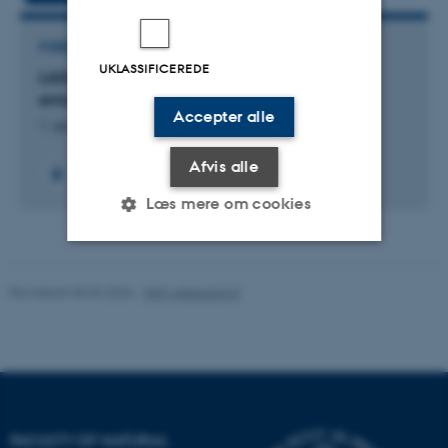
FORSKNINGSPROJEKT
UKLASSIFICEREDE
LADIE: Investigation of nonlinear stimulated
emission in optically excited dielectrics
Accepter alle
1. apr. 2020
-
31. mar. 2022
Afvis alle
Læs mere om cookies
Nødvendige
Statistiske
Marketing
Revideret 05.03.2026
-
NAT websupport
Funktionelle
Uklassificerede
Nødvendige cookies hjælper
med at gøre hjemmesiden
FACULTY OF NATURAL