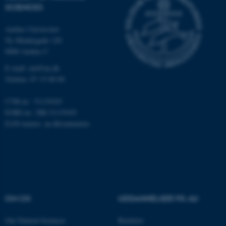
brugbar ved at aktivere nogle
SCIENCES
grundlæggende funktioner
som navigation mm.
Aarhus Universitet
Hjemmesiden kan ikke
Ny Munkegade 120
fungerer uden disse cookies.
8000 Aarhus C
E-mail: nat@au.dk
Telefon: 87 15 00 00
Navn
Udbyder / Domæne
CVR-nr.: 31119103
be_typo_user
TYPO3 Association
EORI-nr.: DK-31119103
.au.dk
EAN-numre:
au.dk/eannumre
fe_typo_user
Typo3 Association
.au.dk
OM OS
UDDANNELSER PÅ AU
Om Natural Sciences
Bachelor