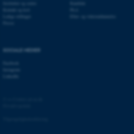
Institutter og centre
Kandidat
Kontakt og kort
Ph.d.
Ledige stillinger
Efter- og videreuddannelse
Presse
ASP.NET_SessionId
Microsoft Corporation
.au.dk
SOCIALE MEDIER
Facebook
Instagram
LinkedIn
JSESSIONID
Oracle Corporation
.au.dk
©
—
Cookies på au.dk
Privatlivspolitik
ARRAffinity
Microsoft Corporation
.mitstudie.au.dk
Tilgængelighedserklæring