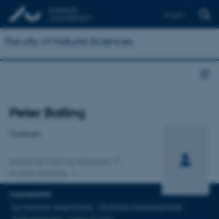
English
Faculty of Natural Sciences
Titel
Peter Balling
Primær tilknytning
Professor
Institut for Fysik og Astronomi
En anden tilknytning
FAGOMRÅDER
Lys-materiale vekselvirkning
Ultrahurtig materialedynamik