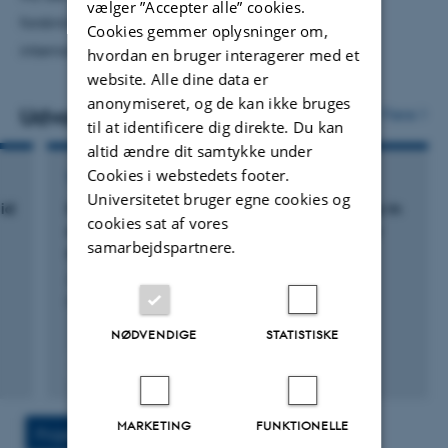
vælger ”Accepter alle” cookies.
forskningsprojekter i samarbejde med danske og
Cookies gemmer oplysninger om,
internationale industrielle virksomheder.
hvordan en bruger interagerer med et
website. Alle dine data er
anonymiseret, og de kan ikke bruges
Udvalgte publikationer
Flere
til at identificere dig direkte. Du kan
altid ændre dit samtykke under
Cookies i webstedets footer.
TIDSSKRIFTARTIKEL
Universitetet bruger egne cookies og
id
High-resolution three-dimensional dosimetry in
cookies sat af vores
clinically relevant volumes utilizing optically
samarbejdspartnere.
stimulated luminescence
Jensen, M. +6.
Medical Physics
NØDVENDIGE
STATISTISKE
Fagfællebedømt
Digital
version
vedhæftet
MARKETING
FUNKTIONELLE
Projekt
Aktiviteter