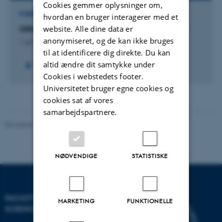
Cookies gemmer oplysninger om,
FORSKNINGSPROJEKT
hvordan en bruger interagerer med et
website. Alle dine data er
GIRem: Guided Injection Remediation (GIRem )
anonymiseret, og de kan ikke bruges
1. jul. 2018
-
31. dec. 2022
til at identificere dig direkte. Du kan
altid ændre dit samtykke under
+5
Cookies i webstedets footer.
Universitetet bruger egne cookies og
cookies sat af vores
samarbejdspartnere.
Revideret 05.03.2026
-
NAT websupport
NØDVENDIGE
STATISTISKE
FACULTY OF NATURAL
MARKETING
FUNKTIONELLE
SCIENCES