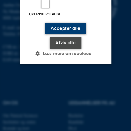
Aarhus Universitet
Ny Munkegade 120
UKLASSIFICEREDE
8000 Aarhus C
E-mail: nat@au.dk
Accepter alle
Telefon: 87 15 00 00
Afvis alle
CVR-nr.: 31119103
EORI-nr.: DK-31119103
Læs mere om cookies
EAN-numre:
au.dk/eannumre
Nødvendige
Statistiske
Marketing
Funktionelle
Uklassificerede
OM OS
UDDANNELSER PÅ AU
Nødvendige cookies hjælper
Om Natural Sciences
Bachelor
med at gøre hjemmesiden
Institutter og centre
Kandidat
brugbar ved at aktivere nogle
Kontakt og kort
Ph.d.