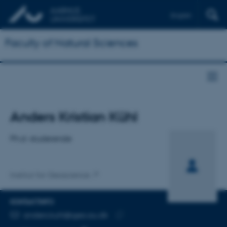
English
Faculty of Natural Sciences
Titel
Anders Kristian Kühl
Primær tilknytning
Ph.d.-studerende
Institut for Geoscience
KONTAKTINFO
MAILADRESSE
anders.kuhl@geo.au.dk