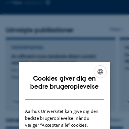
Kopier
Mere
Aarhus C
mailadresse
Udvalgte publikationer
Flere
TIDSSKRIFTARTIKEL
K
C
An efficient cross-borehole direct current
M
resistivity monitoring instrument
M
Liu, L. +9.
Cookies giver dig en
Geophysics
ENGLISH
bedre brugeroplevelse
DANISH
Fagfællebedømt
F
Digital
Aarhus Universitet kan give dig den
version
bedste brugeroplevelse, når du
vedhæftet
Udvalgte projekter
Flere
vælger ”Accepter alle” cookies.