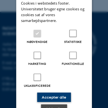
Cookies i webstedets footer.
Universitetet bruger egne cookies og
cookies sat af vores
samarbejdspartnere.
FACULTY OF NATURAL
SCIENCES
NØDVENDIGE
STATISTISKE
Aarhus Universitet
Ny Munkegade 120
8000 Aarhus C
E-mail: nat@au.dk
MARKETING
FUNKTIONELLE
Telefon: 87 15 00 00
CVR-nr.: 31119103
EORI-nr.: DK-31119103
UKLASSIFICEREDE
EAN-numre:
au.dk/eannumre
Accepter alle