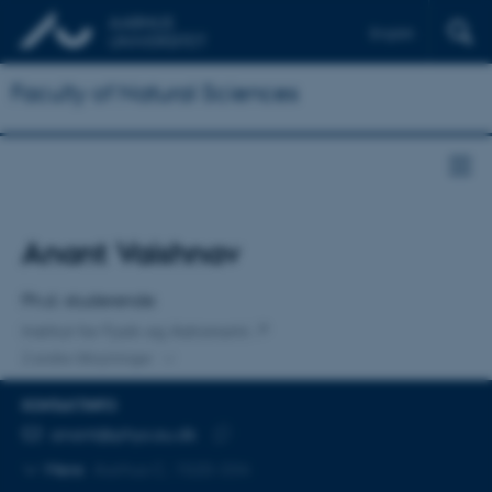
English
Faculty of Natural Sciences
Titel
Anant Vaishnav
Primær tilknytning
Ph.d.-studerende
Institut for Fysik og Astronomi
2 andre tilknytninger
KONTAKTINFO
MAILADRESSE
anant@phys.au.dk
Kopier
Mere
Aarhus C, 1520-334
mailadresse