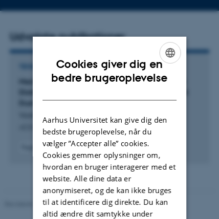
Udvalgte publikationer
Cookies giver dig en
TIDSSKRIFTARTIKEL
ENGLISH
bedre brugeroplevelse
Machine Learning Exploration of Binding Energy
DANISH
Distributions of H
O at Astrochemically Relevant
2
Dust Grain Surfaces
Vaishnav, A. +2.
Aarhus Universitet kan give dig den
ACS Earth and Space Chemistry
bedste brugeroplevelse, når du
vælger ”Accepter alle” cookies.
Fagfællebedømt
Cookies gemmer oplysninger om,
Digital
hvordan en bruger interagerer med et
version
vedhæftet
website. Alle dine data er
anonymiseret, og de kan ikke bruges
til at identificere dig direkte. Du kan
Revideret 05.03.2026
-
NAT websupport
altid ændre dit samtykke under