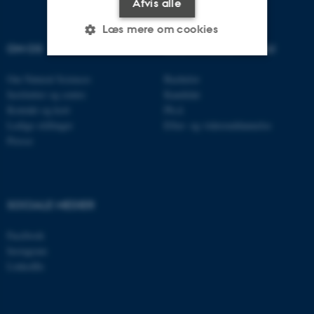
Afvis alle
Læs mere om cookies
OM OS
UDDANNELSER PÅ AU
Om Natural Sciences
Bachelor
Nødvendige
Statistiske
Marketing
Institutter og centre
Kandidat
Funktionelle
Uklassificerede
Kontakt og kort
Ph.d.
Ledige stillinger
Efter- og videreuddannelse
Presse
Nødvendige cookies hjælper
med at gøre hjemmesiden
brugbar ved at aktivere nogle
SOCIALE MEDIER
grundlæggende funktioner
som navigation mm.
Facebook
Instagram
Hjemmesiden kan ikke
LinkedIn
fungerer uden disse cookies.