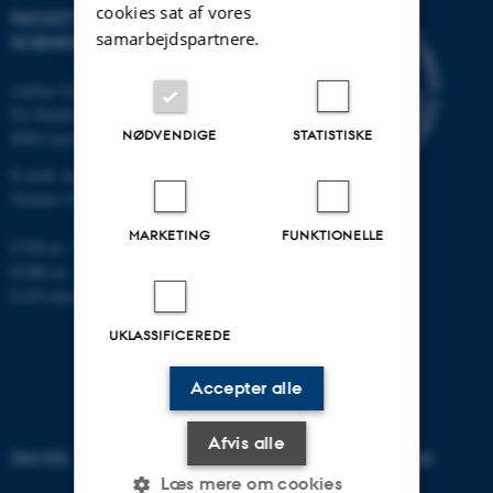
cookies sat af vores
FACULTY OF NATURAL
samarbejdspartnere.
SCIENCES
Aarhus Universitet
Ny Munkegade 120
NØDVENDIGE
STATISTISKE
8000 Aarhus C
E-mail: nat@au.dk
Telefon: 87 15 00 00
MARKETING
FUNKTIONELLE
CVR-nr.: 31119103
EORI-nr.: DK-31119103
EAN-numre:
au.dk/eannumre
UKLASSIFICEREDE
Accepter alle
Afvis alle
OM OS
UDDANNELSER PÅ AU
Læs mere om cookies