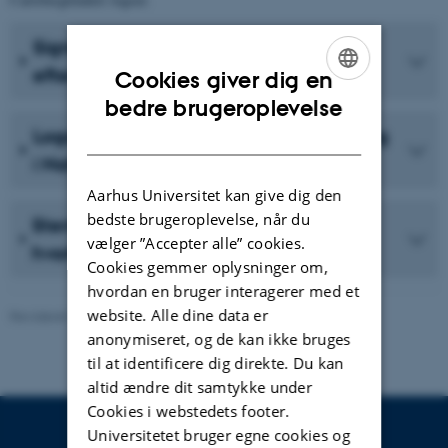
Signaturbilleder for foredragene i
efterårssemesteret 2026
Cookies giver dig en
ENGLISH
bedre brugeroplevelse
Logoer relaterede til Offentlige foredrag
DANISH
i Naturvidenskab
Aarhus Universitet kan give dig den
bedste brugeroplevelse, når du
Stemningsfotos fra Søauditorierne
vælger ”Accepter alle” cookies.
hvorfra foredragene livestreames
Cookies gemmer oplysninger om,
hvordan en bruger interagerer med et
website. Alle dine data er
Revideret 03.07.2026
-
Jens Holbech - Aarhus Universitet
anonymiseret, og de kan ikke bruges
til at identificere dig direkte. Du kan
altid ændre dit samtykke under
Cookies i webstedets footer.
Universitetet bruger egne cookies og