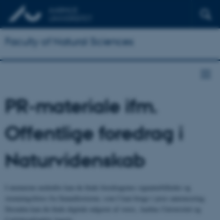
Faculty of Natural Sciences
PR-materiale ifm.
Offentlige foredrag i
Naturvidenskab
I menuerne nedenfor kan du finde foredragenes signaturbilleder og
stemningsfotos fra Søauditorierne, som I kan bruge i jeres annoncering.
Desuden kan du finde digitale udgaver af vores, Aarhus Universitet og
Carlsbergfondets logoer.