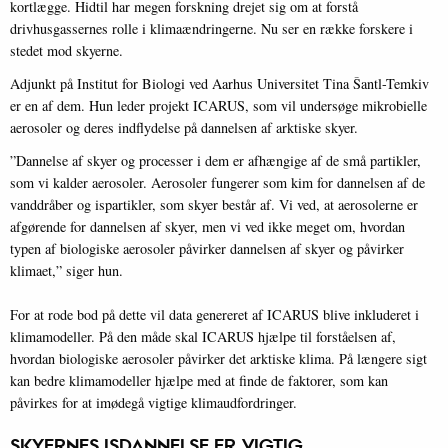
kortlægge. Hidtil har megen forskning drejet sig om at forstå
drivhusgassernes rolle i klimaændringerne. Nu ser en række forskere i
stedet mod skyerne.
Adjunkt på Institut for Biologi ved Aarhus Universitet Tina Šantl-Temkiv
er en af dem. Hun leder projekt ICARUS, som vil undersøge mikrobielle
aerosoler og deres indflydelse på dannelsen af arktiske skyer.
”Dannelse af skyer og processer i dem er afhængige af de små partikler,
som vi kalder aerosoler. Aerosoler fungerer som kim for dannelsen af de
vanddråber og ispartikler, som skyer består af. Vi ved, at aerosolerne er
afgørende for dannelsen af skyer, men vi ved ikke meget om, hvordan
typen af biologiske aerosoler påvirker dannelsen af skyer og påvirker
klimaet,” siger hun.
For at rode bod på dette vil data genereret af ICARUS blive inkluderet i
klimamodeller. På den måde skal ICARUS hjælpe til forståelsen af,
hvordan biologiske aerosoler påvirker det arktiske klima. På længere sigt
kan bedre klimamodeller hjælpe med at finde de faktorer, som kan
påvirkes for at imødegå vigtige klimaudfordringer.
SKYERNES ISDANNELSE ER VIGTIG