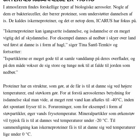
I atmosfæren findes forskellige typer af biologiske aerosoler. Nogle af
dem er bakterieceller, der bærer proteiner, som understøtter dannelsen af
is. De kaldes iskerneproteiner, og det er netop dem, ICARUS har fokus på.
”Iskerneproteiner kan igangsætte isdannelse, og isdannelse er en meget
vigtig del af skydannelse. For eksempel dannes al nedbør i skyer over land
ved først at danne is i form af hagl,” siger Tina Šantl-Temkiv og
fortsætter:
”Ispartiklerne er meget gode til at samle vanddamp på deres overflader, og
på den måde vokser de sig store og tunge nok til at falde til jorden som
nedbør.”
Proteiner har en struktur, som gør, at de får is til at danne sig ved højere
temperaturer, end støvkorn gør. For at forstå aerosolernes betydning for
isdannelse skal man vide, at meget rent vand kan afkøles til -40°C, inden
det spontant fryser til is. Forureninger, som for eksempel i form af
støvpartikler, øger vands frysetemperatur. Mineralpartikler som ørkenstøv
vil typisk få is til at dannes ved temperaturer under -20 °C. Til
sammenligning kan iskerneproteiner få is til at danne sig ved temperaturer
lige under 0 °C.