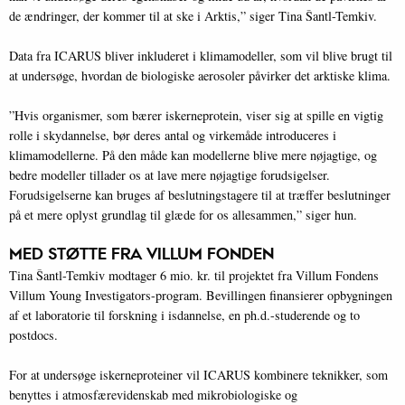
de ændringer, der kommer til at ske i Arktis,” siger Tina Šantl-Temkiv.
Data fra ICARUS bliver inkluderet i klimamodeller, som vil blive brugt til
at undersøge, hvordan de biologiske aerosoler påvirker det arktiske klima.
”Hvis organismer, som bærer iskerneprotein, viser sig at spille en vigtig
rolle i skydannelse, bør deres antal og virkemåde introduceres i
klimamodellerne. På den måde kan modellerne blive mere nøjagtige, og
bedre modeller tillader os at lave mere nøjagtige forudsigelser.
Forudsigelserne kan bruges af beslutningstagere til at træffer beslutninger
på et mere oplyst grundlag til glæde for os allesammen,” siger hun.
MED STØTTE FRA VILLUM FONDEN
Tina Šantl-Temkiv modtager 6 mio. kr. til projektet fra Villum Fondens
Villum Young Investigators-program. Bevillingen finansierer opbygningen
af ​​et laboratorie til forskning i isdannelse, en ph.d.-studerende og to
postdocs.
For at undersøge iskerneproteiner vil ICARUS kombinere teknikker, som
benyttes i atmosfærevidenskab med mikrobiologiske og