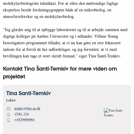
molekylærbiologiske teknikker. For at sikre den nødvendige faglige
ekspertise består forskningsgruppen både af en mikrobiolog, en
atmosfæreforsker og en molekylærbiolog.
”Jeg glæder mig til at opbygge laboratoriet og til at arbejde sammen med
dygtige kolleger på Aarhus Universitet og i udlandet. Villum Young
Investigators-programmet tillader, at vi nu kan gøre en stor fokuseret
indsats for at forstå de her udfordringer, og jeg forventer, at vi med
bevillingen kan tage et stort skridt fremad,” siger Tina Šantl-Temkiv.
Kontakt Tina Šantl-Temkiv for mere viden om
projektet
Tina
Santl-Temkiv
Lektor
temkiv@bio.au.dk
M
1540, 124
H
+4529886984
P