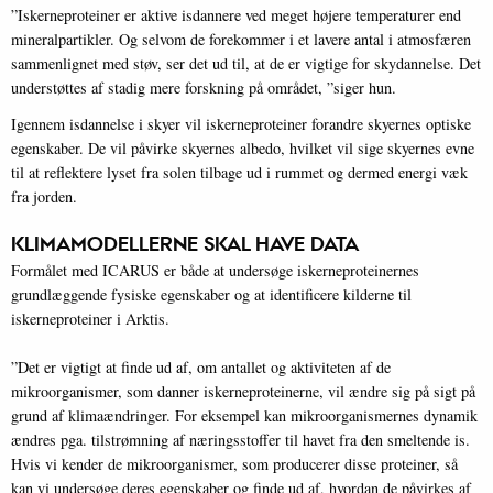
”Iskerneproteiner er aktive isdannere ved meget højere temperaturer end
mineralpartikler. Og selvom de forekommer i et lavere antal i atmosfæren
sammenlignet med støv, ser det ud til, at de er vigtige for skydannelse. Det
understøttes af stadig mere forskning på området, ”siger hun.
Igennem isdannelse i skyer vil iskerneproteiner forandre skyernes optiske
egenskaber. De vil påvirke skyernes albedo, hvilket vil sige skyernes evne
til at reflektere lyset fra solen tilbage ud i rummet og dermed energi væk
fra jorden.
KLIMAMODELLERNE SKAL HAVE DATA
Formålet med ICARUS er både at undersøge iskerneproteinernes
grundlæggende fysiske egenskaber og at identificere kilderne til
iskerneproteiner i Arktis.
”Det er vigtigt at finde ud af, om antallet og aktiviteten af de
mikroorganismer, som danner iskerneproteinerne, vil ændre sig på sigt på
grund af klimaændringer. For eksempel kan mikroorganismernes dynamik
ændres pga. tilstrømning af næringsstoffer til havet fra den smeltende is.
Hvis vi kender de mikroorganismer, som producerer disse proteiner, så
kan vi undersøge deres egenskaber og finde ud af, hvordan de påvirkes af