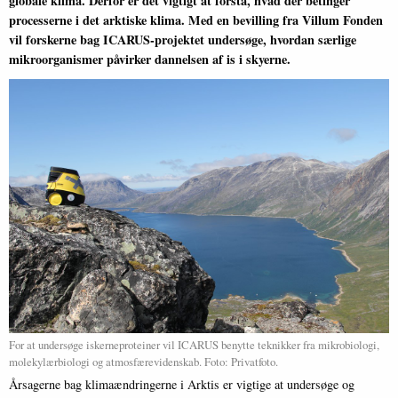
globale klima. Derfor er det vigtigt at forstå, hvad der betinger
processerne i det arktiske klima. Med en bevilling fra Villum Fonden
vil forskerne bag ICARUS-projektet undersøge, hvordan særlige
mikroorganismer påvirker dannelsen af is i skyerne.
For at undersøge iskerneproteiner vil ICARUS benytte teknikker fra mikrobiologi,
molekylærbiologi og atmosfærevidenskab. Foto: Privatfoto.
Årsagerne bag klimaændringerne i Arktis er vigtige at undersøge og