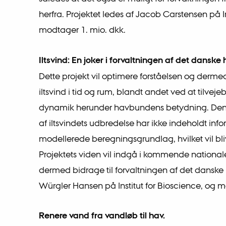
herfra. Projektet ledes af Jacob Carstensen på In
modtager 1. mio. dkk.
Iltsvind: En joker i forvaltningen af det danske 
Dette projekt vil optimere forståelsen og derm
iltsvind i tid og rum, blandt andet ved at tilveje
dynamik herunder havbundens betydning. Den 
af iltsvindets udbredelse har ikke indeholdt in
modellerede beregningsgrundlag, hvilket vil bliv
Projektets viden vil indgå i kommende nation
dermed bidrage til forvaltningen af det danske 
Würgler Hansen på Institut for Bioscience, og m
Renere vand fra vandløb til hav.