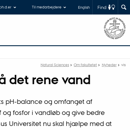
Find
 ph.d.er
Til medarbejdere
English
Natural Sciences
Om fakultetet
Nyheder
vis
på det rene vand
ets pH-balance og omfanget af
f og fosfor i vandløb og give bedre
us Universitet nu skal hjælpe med at