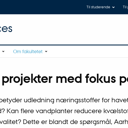
Til studerende
Til
ces
Om fakultetet
 projekter med fokus 
betyder udledning næringsstoffer for hav
nd? Kan flere vandplanter reducere kvælsto
alitet? Dette er blandt de spørgsmål, Aarh