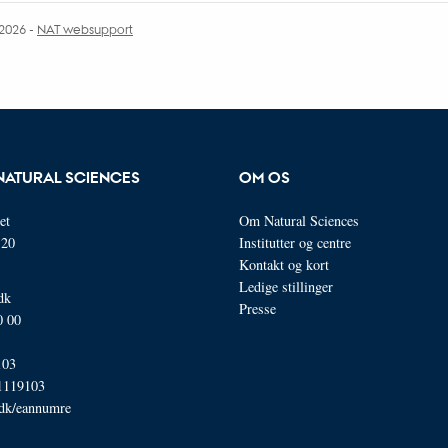
.2026
-
NAT websupport
NATURAL SCIENCES
OM OS
et
Om Natural Sciences
120
Institutter og centre
Kontakt og kort
Ledige stillinger
dk
Presse
0 00
103
1119103
.dk/eannumre