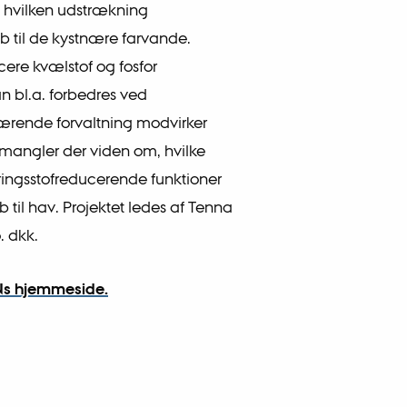
i hvilken udstrækning
øb til de kystnære farvande.
cere kvælstof og fosfor
n bl.a. forbedres ved
værende forvaltning modvirker
 mangler der viden om, hvilke
æringsstofreducerende funktioner
 til hav. Projektet ledes af Tenna
. dkk.
Ns hjemmeside.