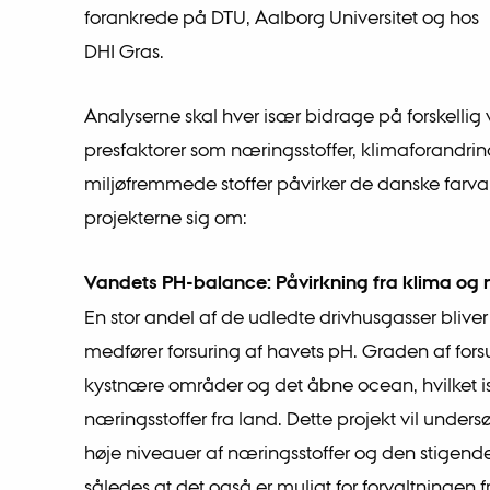
forankrede på DTU, Aalborg Universitet og hos
DHI Gras.
Analyserne skal hver især bidrage på forskelli
presfaktorer som næringsstoffer, klimaforandring
miljøfremmede stoffer påvirker de danske farvan
projekterne sig om:
Vandets PH-balance: Påvirkning fra klima og n
En stor andel af de udledte drivhusgasser bliver
medfører forsuring af havets pH. Graden af for
kystnære områder og det åbne ocean, hvilket i
næringsstoffer fra land. Dette projekt vil unde
høje niveauer af næringsstoffer og den stigende
således at det også er muligt for forvaltningen