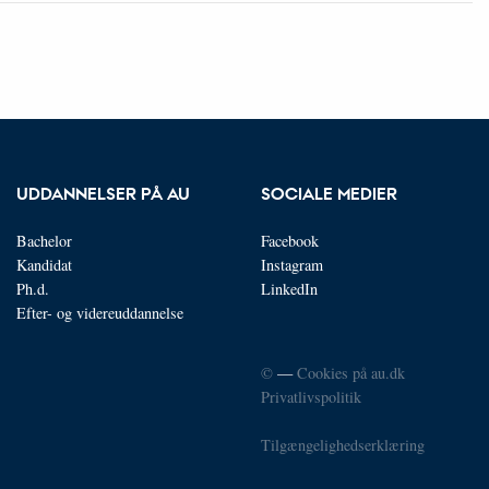
UDDANNELSER PÅ AU
SOCIALE MEDIER
Bachelor
Facebook
Kandidat
Instagram
Ph.d.
LinkedIn
Efter- og videreuddannelse
©
—
Cookies på au.dk
Privatlivspolitik
Tilgængelighedserklæring