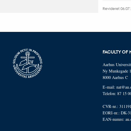
Revideret 06.07
FACULTY OF 
Aarhus Universit
Ny Munkegade 
8000 Aarhus C
E-mail: nat@au.
Telefon: 87 15 0
CVR-nr.: 31119
EORI-nr.: DK-3
EAN-numre:
au