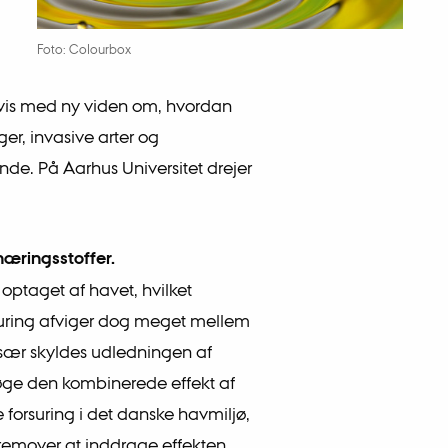
Foto: Colourbox
g vis med ny viden om, hvordan
er, invasive arter og
de. På Aarhus Universitet drejer
æringsstoffer.
 optaget af havet, hvilket
suring afviger dog meget mellem
sær skyldes udledningen af
rsøge den kombinerede effekt af
 forsuring i det danske havmiljø,
 fremover at inddrage effekten