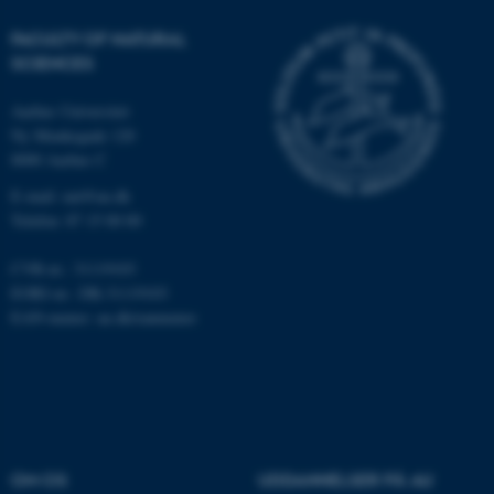
FACULTY OF NATURAL
SCIENCES
fe_typo_user
Typo3 Association
.au.dk
Aarhus Universitet
Ny Munkegade 120
8000 Aarhus C
E-mail: nat@au.dk
Telefon: 87 15 00 00
CVR-nr.: 31119103
EORI-nr.: DK-31119103
EAN-numre:
au.dk/eannumre
ASP.NET_SessionId
Microsoft Corporation
.au.dk
OM OS
UDDANNELSER PÅ AU