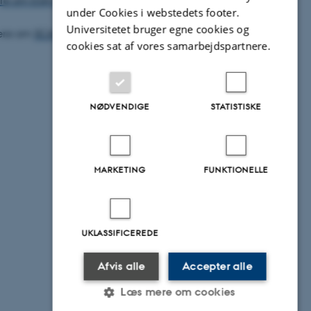
e om ESA BIC og resultater
.
under Cookies i webstedets footer.
Universitetet bruger egne cookies og
ere om
SCALGO
cookies sat af vores samarbejdspartnere.
NØDVENDIGE
STATISTISKE
MARKETING
FUNKTIONELLE
UKLASSIFICEREDE
Afvis alle
Accepter alle
Læs mere om cookies