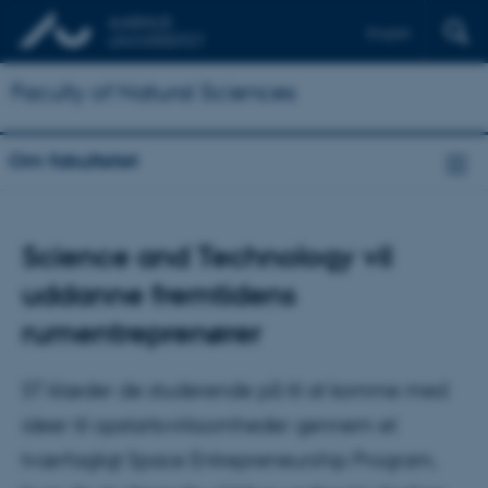
English
Faculty of Natural Sciences
Om fakultetet
Science and Technology vil
uddanne fremtidens
rumentreprenører
ST klæder de studerende på til at komme med
ideer til opstartsvirksomheder gennem et
tværfagligt Space Entrepreneurship Program,