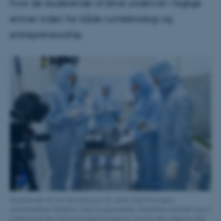
hvor de studerende vil blive undervist i faglige
emner inden for både rumteknologi og
entrepreneurship.
Studerende AU har de sidste par år været med til at gøre
nanosatellitten Delphini-I klar til opsendelse. Satellitten befinder sig nu
ombord på den Internationale Rumstation, hvorfra den i februar skal