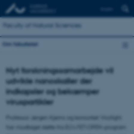
English
Faculty of Natural Sciences
Om fakultetet
Nyt forskningssamarbejde vil
udvikle nanoskaller der
indkapsler og bekæmper
viruspartikler
Professor Jørgen Kjems og konsortiet Virofight
har modtaget støtte fra EU's FET-OPEN-program