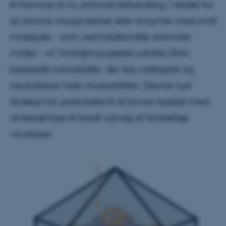
til fremme af ny antiviral behandling. I stedet for
at ramme virusproteiner eller enzymer med små
molekyler - som ved traditionelle antivirale
midler - vil Virofight-projektet udvikle DNA-
baserede nanoskaller, der kan indkapsle og
neutralisere hele viruspartiklen. Denne nye
strategi har potentialet til at kunne hjælpe med
at bekæmpe et bredt udvalg af forskellige
virustyper.