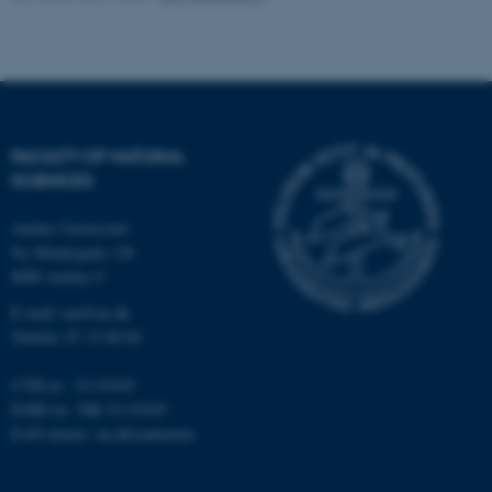
Navn
Udbyder / Domæne
be_typo_user
TYPO3 Association
.au.dk
FACULTY OF NATURAL
fe_typo_user
Typo3 Association
SCIENCES
.au.dk
Aarhus Universitet
Ny Munkegade 120
8000 Aarhus C
E-mail: nat@au.dk
Telefon: 87 15 00 00
CVR-nr.: 31119103
EORI-nr.: DK-31119103
EAN-numre:
au.dk/eannumre
ASP.NET_SessionId
Microsoft Corporation