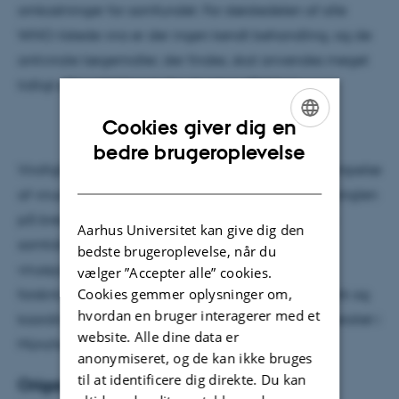
omkostninger for samfundet. For størstedelen af alle
WHO-listede vira er der ingen kendt behandling, og de
antivirale lægemidler, der findes, skal anvendes meget
tidligt efter infektionen for at være effektive.
Cookies giver dig en
ENGLISH
bedre brugeroplevelse
Virofight-konsortiet foreslår en ny tilgang til bekæmpelse
DANISH
af virusinfektioner, der kan være med til at løse manglen
på bredt anvendelige antivirale behandlinger og
Aarhus Universitet kan give dig den
samtidig skabe midler til bekæmpelse af nye
bedste brugeroplevelse, når du
virussygdomme. Konsortiet består af fem
vælger ”Accepter alle” cookies.
Cookies gemmer oplysninger om,
forskningsgrupper i Tyskland, Slovenien og Danmark og
hvordan en bruger interagerer med et
koordineres af Hendrik Dietz ved det tekniske universitet i
website. Alle dine data er
München.
anonymiseret, og de kan ikke bruges
til at identificere dig direkte. Du kan
Origam-kapsler bygget af DNA