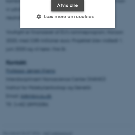
kombinere DNA-origami med antivirale aptamerer kan
Afvis alle
vi udvikle fleksible værktøjer til at detektere og
Læs mere om cookies
neutralisere en række sygdomsfremkaldende vira'.
Virofight er finansieret af EU's rammeprogram, Horizon
Nødvendige
Statistiske
Marketing
2020, med 3,88 millioner euro. Projektet blev indledt 1.
juni 2020 og vil køre i fire år.
Funktionelle
Uklassificerede
Kontakt:
Professor Jørgen Kjems
Nødvendige cookies hjælper
Interdisciplinært Nanoscience Center (iNANO)
med at gøre hjemmesiden
Institut for Molekylærbiologi og Genetik
brugbar ved at aktivere nogle
Email:
jk@mbg.au.dk
grundlæggende funktioner
Tlf.: (+45) 28992086
som navigation mm.
Hjemmesiden kan ikke
fungerer uden disse cookies.
Revideret 06.07.2026
-
NAT websupport