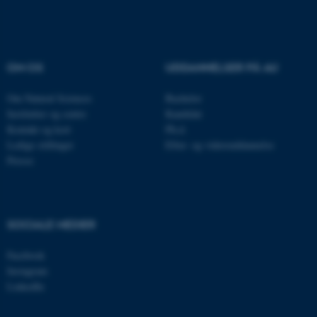
.au.dk
OM OS
UDDANNELSER PÅ AU
JSESSIONID
Oracle Corporation
.au.dk
Om Natural Sciences
Bachelor
Institutter og centre
Kandidat
Kontakt og kort
Ph.d.
Ledige stillinger
Efter- og videreuddannelse
ARRAffinity
Microsoft Corporation
.mitstudie.au.dk
Presse
SOCIALE MEDIER
esctx
Microsoft Corporation
.login.microsoftonline.com
Facebook
fpc
Microsoft Corporation
Instagram
login.microsoftonline.com
LinkedIn
__cf_bm
Cloudflare Inc.
.pure.au.dk