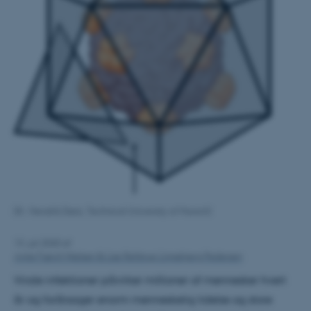
(Ill.: Hendrik Dietz, Technical University of Munich)
13. juli 2020
af
Anne Færch Nielsen & Lise Refstrup Linnebjerg Pedersen
Virale infektioner påvirker millioner af mennesker hvert
år og forårsager enorm menneskelig lidelse og store