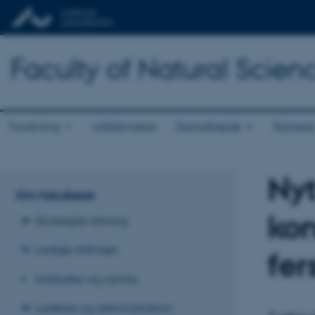
Faculty of Natural Scien
Forskning
Uddannelse
Samarbejde
Karriere
Nyt
Om fakultetet
kon
Strategisk retning
Ledige stillinger
fer
Institutter og centre
Ledelse og administration