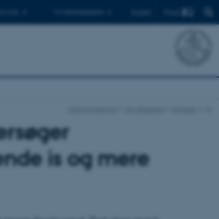
Find
 ph.d.er
Til medarbejdere
English
Natural Sciences
Om fakultetet
Nyheder
vis
ersøger
ende is og mere