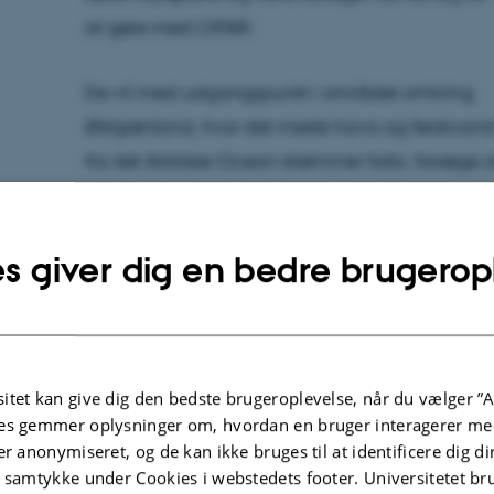
at gøre med CIFAR:
De vil med udgangspunkt i området omkring
Østgrønland, hvor det meste havis og ferskvan
fra det Arktiske Ocean strømmer forbi, forsøge a
finde ud af, hvordan den smeltende is og
mindre salt i havet vil ændre havets egenskabe
s giver dig en bedre brugerop
og påvirke marine økosystemer.
Et af de vigtigste projekter handler om at stud
smeltevand fra gletsjere, og hvordan det påvi
biokemiske processer i vandet langs kysten.
itet kan give dig den bedste brugeroplevelse, når du vælger ”A
es gemmer oplysninger om, hvordan en bruger interagerer med
er anonymiseret, og de kan ikke bruges til at identificere dig d
CIFAR undersøger også, hvordan tabet af is og ti
t samtykke under Cookies i webstedets footer. Universitetet br