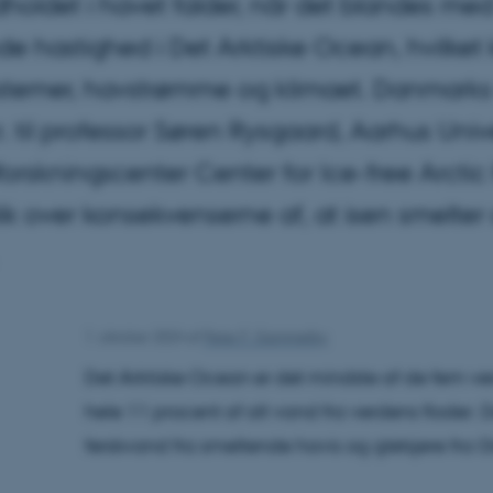
dholdet i havet falder, når det blandes m
de hastighed i Det Arktiske Ocean, hvilket
stemer, havstrømme og klimaet. Danmarks 
r. til professor Søren Rysgaard, Aarhus Univ
orskningscenter Center for Ice-free Arctic
ik over konsekvenserne af, at isen smelter o
1. oktober 2024
af
Peter F. Gammelby
Det Arktiske Ocean er det mindste af de fem 
hele 11 procent af alt vand fra verdens floder
ferskvand fra smeltende havis og gletsjere fra 