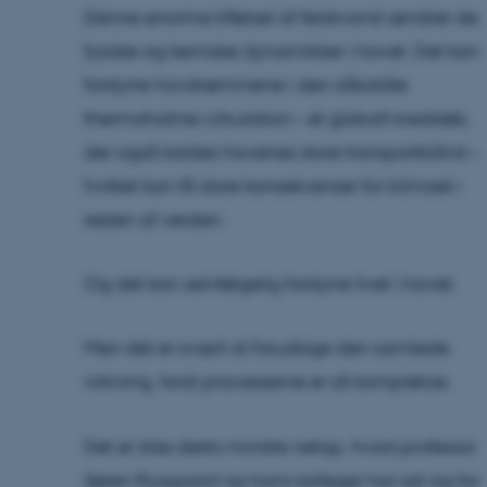
Denne enorme tilførsel af ferskvand ændrer de
fysiske og kemiske dynamikker i havet. Det kan
forstyrre havstrømmene i den såkaldte
thermohaline cirkulation – et globalt kredsløb,
der også kaldes havenes store transportbånd –
hvilket kan få store konsekvenser for klimaet i
resten af verden.
Og det kan selvfølgelig forstyrre livet i havet.
Men det er svært at forudsige den samlede
virkning, fordi processerne er så komplekse.
Det er ikke desto mindre netop, hvad professor
Søren Rysgaard og hans kolleger har sat sig for