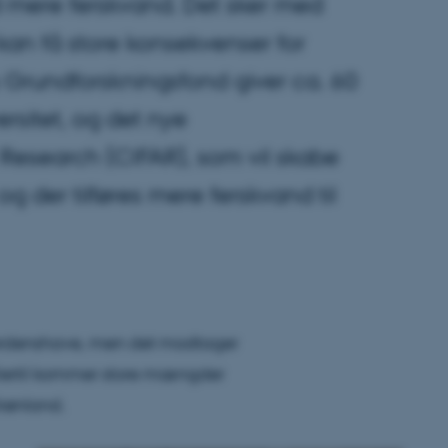
ed mere ferskvand. Det sker med
 kan få store konsekvenser for
Grundforskningsfond giver ca. 60
ersitet, og det nye
 Research (CIFAR), som vil skabe
g der tilføres mere ferskvand til
verdenshave, men det modtager
. Dertil kommer store mængder
Grønland.