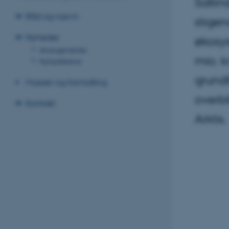
Saltin
Råd og nævn
stigen
Nyheder
økosy
Arrangementer
mio. k
Nyhedsbreve
grundf
Museer og formidling
overbl
Kontakt
Arktis.