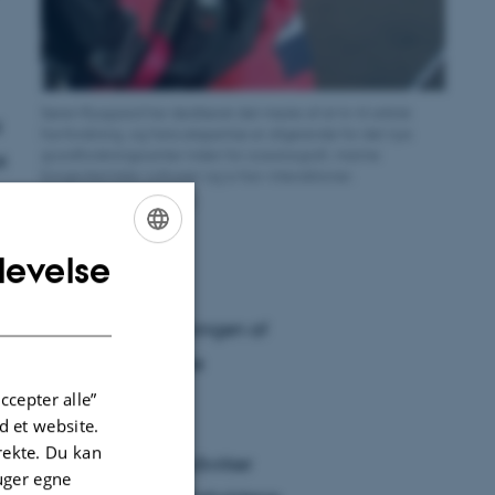
Søren Rysgaard har dedikeret det meste af sit liv til arktisk
d
havforskning, og hans ekspertise er afgørende for det nye
grundforskningscenter inden for oceanografi, marine
t
biogeokemiske cyklusser og is-hav-interaktioner.
Foto: Simon Kortegaard
r
levelse
ENGLISH
DANISH
ere mønstrene i afstrømningen af
rker vandmasserne og de
ccepter alle”
 et website.
irekte. Du kan
lførslen af ferskvand påvirker
uger egne