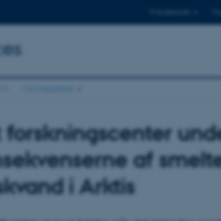
Til studerende
Til
ces
Om fakultetet
 forskningscenter und
sekvenserne af smelt
skvand i Arktis