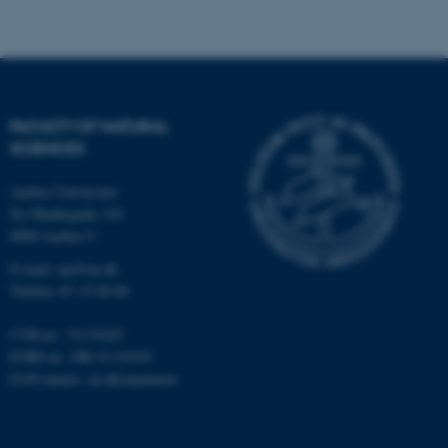
Navn
Udbyder / Domæne
be_typo_user
TYPO3 Association
.au.dk
FACULTY OF NATURAL
SCIENCES
fe_typo_user
Typo3 Association
.au.dk
Aarhus Universitet
Ny Munkegade 120
8000 Aarhus C
E-mail: nat@au.dk
Telefon: 87 15 00 00
CVR-nr.: 31119103
EORI-nr.: DK-31119103
EAN-numre:
au.dk/eannumre
ASP.NET_SessionId
Microsoft Corporation