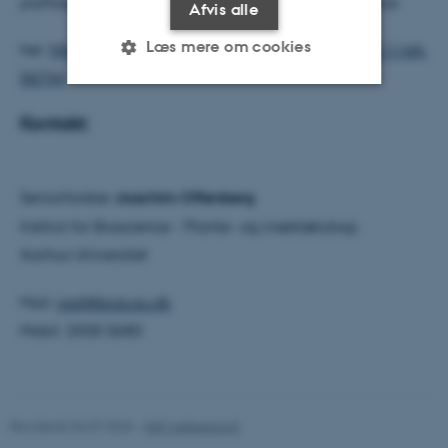
pathogens: a review
i det ankerkendte tidsskift Oikos
Afvis alle
Læs mere om cookies
her:
https://onlinelibrary.wiley.com/doi/full/10.1111/oik.
06744
Kontakt:
Nødvendige
Statistiske
Marketing
Funktionelle
Uklassificerede
Seniorforsker
Joachim Offenberg
Institut for Bioscience - Plante- og insektøkologi,
Nødvendige cookies hjælper
Aarhus Universitet
med at gøre hjemmesiden
brugbar ved at aktivere nogle
Mail:
joaf@bios.au.dk
grundlæggende funktioner
Mobil: 2558 0680
som navigation mm.
Hjemmesiden kan ikke
fungerer uden disse cookies.
Revideret 06.07.2026
-
NAT websupport