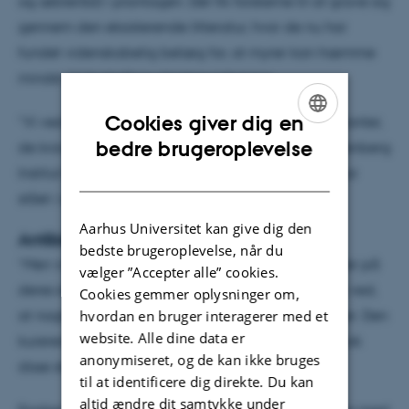
og æbleråd) i plantagen. Det fik forskerne til at grave sig
gennem den eksisterende litteratur, hvor de nu har
fundet videnskabelig belæg for, at myrer kan hæmme
mindst 14 forskellige plantesygdomme.
Cookies giver dig en
”Vi ved endnu ikke, hvordan myrerne kurerer de planter,
ENGLISH
bedre brugeroplevelse
de kravler på,” fortæller seniorforsker Joachim Offenberg
DANISH
Institut for Bioscience ved Aarhus Universitet, der har
stået i spidsen af undersøgelserne.
Aarhus Universitet kan give dig den
Antibiotiske vejvisere
bedste brugeroplevelse, når du
”Men vi ved, at myrerne afsætter kemiske duftstoffer på
vælger ”Accepter alle” cookies.
deres stier på planterne, så de kan finde vej. Og vi ved,
Cookies gemmer oplysninger om,
hvordan en bruger interagerer med et
at nogle af disse stoffer har antibiotiske egenskaber. Den
website. Alle dine data er
kurerende effekt på plantesygdommene skyldes nok
anonymiseret, og de kan ikke bruges
disse stoffer,” forklarer Joachim Offenberg.
til at identificere dig direkte. Du kan
altid ændre dit samtykke under