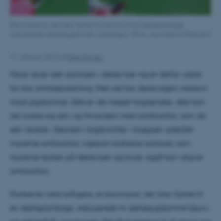
Skovmyrerne, der blev flyttet fra skoven til en æbleplantage,
reducerede æblesygdomme i plantagen. (Foto: Jens Henrik Petersen)
17. oktober 2019
af
Peter Bondo
Myrer lever tæt sammen i deres tuer og er derfor udsat
for stor smittespredning. Men de har deres egen medicin
mod sygdomme. Dels er de meget hygiejniske, dels kan
de kurere sig selv og hinanden med antibiotika, som de
selv leverer. Gennem nogle kirtler i kroppen udskiller
myrerne antibiotika, ligesom bakterie-kolonier, som
myrerne dyrker på deres ben og bryst, også kan afgive
antibiotika.
Forskerne viste tidligere, at skovmyrer, der blev flyttet til
en æbleplantage, reducerede to æblesygdomme (skurv