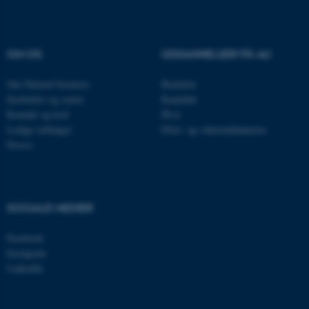
.au.dk
OM OS
UDDANNELSER PÅ AU
JSESSIONID
Oracle Corporation
.au.dk
Om Natural Sciences
Bachelor
Institutter og centre
Kandidat
Kontakt og kort
Ph.d.
Ledige stillinger
Efter- og videreuddannelse
ARRAffinity
Microsoft Corporation
Presse
.mitstudie.au.dk
SOCIALE MEDIER
esctx
Microsoft Corporation
.login.microsoftonline.com
Facebook
Instagram
fpc
Microsoft Corporation
login.microsoftonline.com
LinkedIn
__cf_bm
Cloudflare Inc.
.pure.au.dk