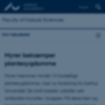
English
Faculty of Natural Sciences
Om fakultetet
Myrer bekæmper
plantesygdomme
Myrer hæmmer mindst 14 forskellige
plantesygdomme, viser ny forskning fra Aarhus
Universitet. De små insekter udskiller selv
antibiotika fra kirtler i kroppen. På deres ben og