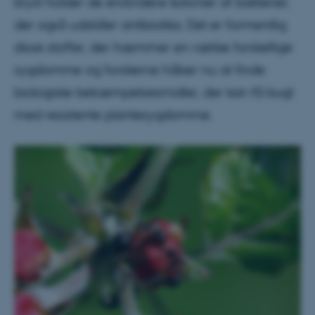
bryst holder de endvidere kolonier af bakterier,
der også udskiller antibiotika. Det er formentlig
disse stoffer, der hæmmer en række forskellige
sygdomme og forskerne håber nu at finde
biologiske bekæmpelsesmidler, der kan få bugt
med resistente plantesygdomme.