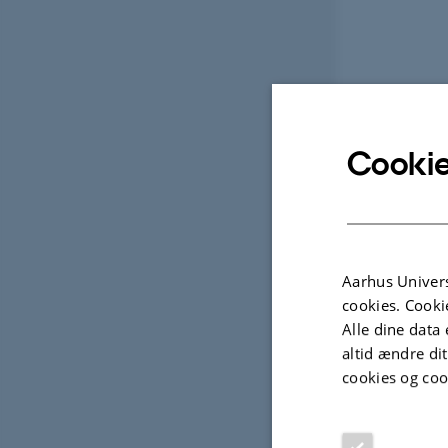
Cookie
Aarhus Univers
cookies. Cooki
Alle dine data 
altid ændre di
cookies og coo