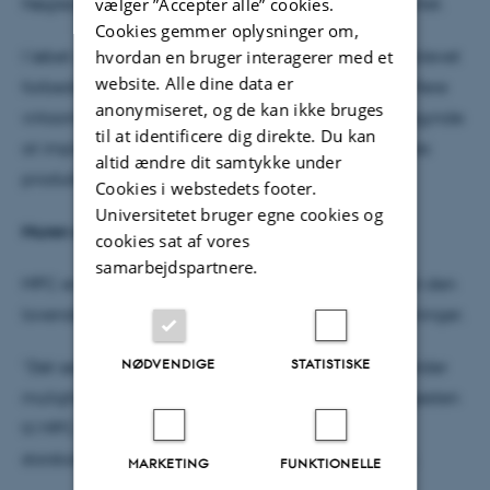
vælger ”Accepter alle” cookies.
Nøgleordet i Claudio Orlandis forskning er effektivitet.
Cookies gemmer oplysninger om,
I løbet af det sidste årti er effektiviteten af ??MPC blevet
hvordan en bruger interagerer med et
website. Alle dine data er
forbedret betydeligt, og disse fremskridt har givet flere
anonymiseret, og de kan ikke bruges
virksomheder over hele verden mulighed for at begynde
til at identificere dig direkte. Du kan
at implementere og inkludere MPC-løsninger i deres
altid ændre dit samtykke under
produkter.
Cookies i webstedets footer.
Universitetet bruger egne cookies og
Muren er nået
cookies sat af vores
samarbejdspartnere.
MPC er imidlertid stadig langt fra effektiv nok til, at den
lovende teknologi kan bruges i dagligdags beregninger.
NØDVENDIGE
STATISTISKE
”Det ser nu ud til, at vi har nået en mur, når det gælder
mulighederne for at forbedre de nuværende byggesten
til MPC, hvilket forhindrer MPC i at indgå i kritiske
storskala-applikationer," forklarer Claudio Orlandi.
MARKETING
FUNKTIONELLE