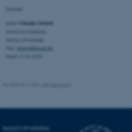
grundlæggende funktioner
Kontakt:
som navigation mm.
Hjemmesiden kan ikke
Lektor
Claudio Orlandi
fungerer uden disse cookies.
Institut for Datalogi
Aarhus Universitet
Mail:
orlandi@cs.au.dk
Navn
Udbyder / Domæne
Mobil: 2143 3249
be_typo_user
TYPO3 Association
.au.dk
Revideret 06.07.2026
-
NAT websupport
fe_typo_user
Typo3 Association
.au.dk
FACULTY OF NATURAL