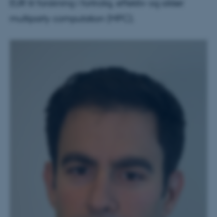
EUR til forskning i fortrolig, effektiv og sikker
multiparty computation (MPC).