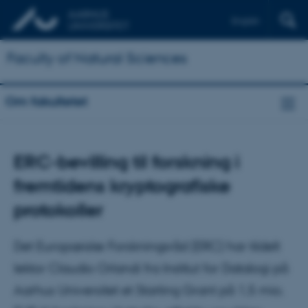
English
Faculty of Natural Sciences
Om fakultetet
ERC-bevilling til forskning i
fremtidens kryptografiske
protokoller
Det Europæiske Forskningsråd (ERC) har tildelt
lektor Claudio Orlandi fra Institut for Datalogi på
Aarhus Universitet et Starting Grant på 1,5 mio.