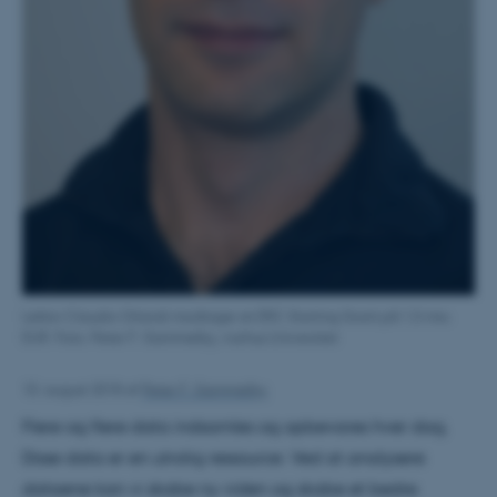
Lektor Claudio Orlandi modtager et ERC Starting Grant på 1,5 mio.
EUR. Foto: Peter F. Gammelby, Aarhus Universitet
10. august 2018
af
Peter F. Gammelby
Flere og flere data indsamles og opbevares hver dag.
Disse data er en utrolig ressource: Ved at analysere
dataene kan vi skabe ny viden og skabe et bedre