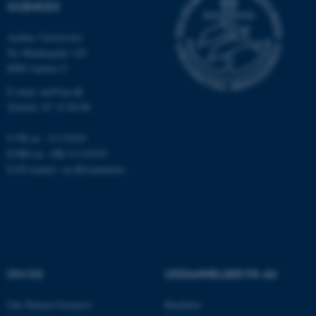
SCIENCES
Aarhus Universitet
Ny Munkegade 120
8000 Aarhus C
E-mail: nat@au.dk
ASP.NET_SessionId
Microsoft Corporation
Telefon: 87 15 00 00
.au.dk
CVR-nr.: 31119103
EORI-nr.: DK-31119103
EAN-numre:
au.dk/eannumre
JSESSIONID
Oracle Corporation
.au.dk
ARRAffinity
Microsoft Corporation
.mitstudie.au.dk
OM OS
UDDANNELSER PÅ AU
Om Natural Sciences
Bachelor