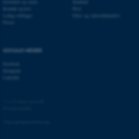
Institutter og centre
Kandidat
esctx
Microsoft Corporation
Kontakt og kort
Ph.d.
.login.microsoftonline.com
Ledige stillinger
Efter- og videreuddannelse
Presse
fpc
Microsoft Corporation
login.microsoftonline.com
__cf_bm
Cloudflare Inc.
.pure.au.dk
SOCIALE MEDIER
Facebook
Instagram
__cf_bm
Cloudflare Inc.
.linkedin.com
LinkedIn
©
—
Cookies på au.dk
__cf_bm
Cloudflare Inc.
.twitter.com
Privatlivspolitik
Tilgængelighedserklæring
ARRAffinitySameSite
Microsoft Corporation
.ofn.au.dk