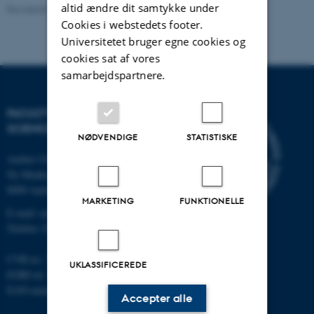
altid ændre dit samtykke under
Revideret 05.03.2026
-
NAT websupport
Cookies i webstedets footer.
Universitetet bruger egne cookies og
cookies sat af vores
samarbejdspartnere.
FACULTY OF NATURAL
SCIENCES
NØDVENDIGE
STATISTISKE
Aarhus Universitet
Ny Munkegade 120
8000 Aarhus C
MARKETING
FUNKTIONELLE
E-mail: nat@au.dk
Telefon: 87 15 00 00
CVR-nr.: 31119103
UKLASSIFICEREDE
EORI-nr.: DK-31119103
EAN-numre:
au.dk/eannumre
Accepter alle