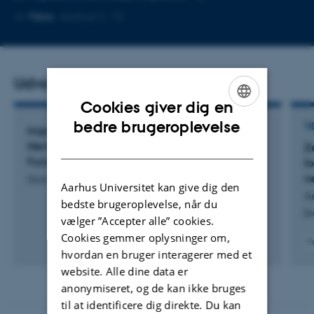
Kopier
Mere
Aarhus C, 12
mailadresse
Udvalgte publikationer
Cookies giver dig en
ENGLISH
bedre brugeroplevelse
TI
Impact of the Gut Microbiome on Enteric
DANISH
Nervous System Development and Intestinal
Z
Function’
f
n
Sawale, R.
Aarhus Universitet kan give dig den
An
bedste brugeroplevelse, når du
Br
vælger ”Accepter alle” cookies.
Cookies gemmer oplysninger om,
F
hvordan en bruger interagerer med et
website. Alle dine data er
anonymiseret, og de kan ikke bruges
til at identificere dig direkte. Du kan