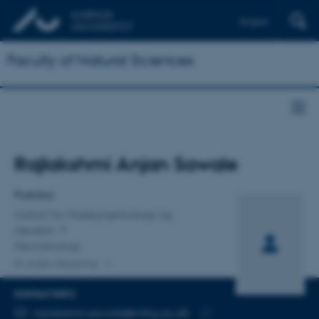
English
Faculty of Natural Sciences
Titel
Rajlakshmi Anjan Sawale
Primær tilknytning
Postdoc
Institut for Molekylærbiologi og
Genetik
Neurobiologi
En anden tilknytning
KONTAKTINFO
MAILADRESSE
rajlakshmi.sawale@mbg.au.dk