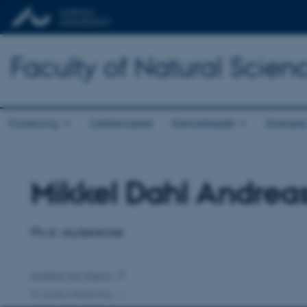
Faculty of Natural Scien
Forskning
Uddannelse
Samarbejde
Karriere
Mikkel Dahl Andrea
Titel
Primær tilknytning
Ph.d.-studerende
Institut for Kemi
En anden tilknytning