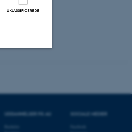
UKLASSIFICEREDE
Uklassificerede
ere nogle
rer uden disse
UDDANNELSER PÅ AU
SOCIALE MEDIER
Bachelor
Facebook