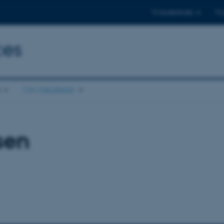
Til studerende
Til
ces
Om fakultetet
sen