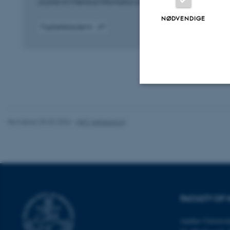
Journal of Chemical Information and Modeling
NØDVENDIGE
Fagfællebedømt
Digital
version
vedhæftet
Nødvendige
Revideret 05.03.2026
-
NAT websupport
Nødvendige cooki
grundlæggende fu
cookies.
FACULTY OF 
Navn
Aarhus Universit