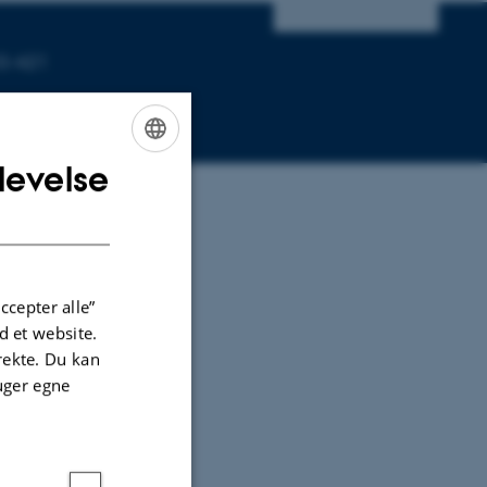
10-421
levelse
ENGLISH
DANISH
ccepter alle”
 et website.
irekte. Du kan
ined
uger egne