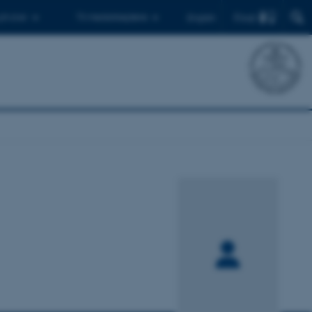
Find
 ph.d.er
Til medarbejdere
English