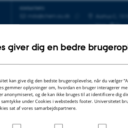
KONTAKTINFO
mda@chem.au.dk
MAILADRESSE
Aarhus C, 15
Kopier
Mere
mailadresse
s giver dig en bedre brugerop
itet kan give dig den bedste brugeroplevelse, når du vælger ”A
es gemmer oplysninger om, hvordan en bruger interagerer med
TIDSSKRIFTARTIKEL
er anonymiseret, og de kan ikke bruges til at identificere dig d
The Martini 3 Lipidome: Expanded and Ref
t samtykke under Cookies i webstedets footer. Universitetet br
l
Parameters Improve Lipid Phase Behavior
kies sat af vores samarbejdspartnere.
Pedersen, K. +29.
ACS Central Science