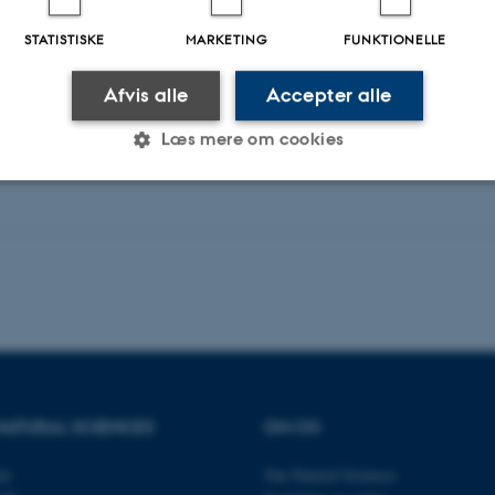
STATISTISKE
MARKETING
FUNKTIONELLE
Fagfællebedømt
Digital
Afvis alle
Accepter alle
version
vedhæftet
Læs mere om cookies
Statistiske
Marketing
Funktionelle
es hjælper med at gøre hjemmesiden brugbar ved at aktiv
nktioner som navigation mm. Hjemmesiden kan ikke funge
NATURAL SCIENCES
OM OS
Udbyder / Domæne
Udløb
Beskrivelse
et
Om Natural Sciences