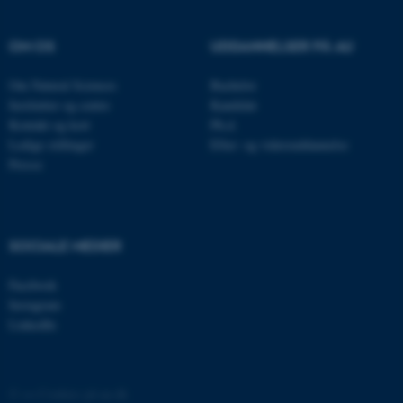
Nødvendige cookies hjælper
med at gøre hjemmesiden
OM OS
UDDANNELSER PÅ AU
brugbar ved at aktivere nogle
grundlæggende funktioner
Om Natural Sciences
Bachelor
som navigation mm.
Institutter og centre
Kandidat
Hjemmesiden kan ikke
Kontakt og kort
Ph.d.
fungerer uden disse cookies.
Ledige stillinger
Efter- og videreuddannelse
Presse
Navn
Udbyder / Domæne
be_typo_user
TYPO3 Association
SOCIALE MEDIER
.au.dk
Facebook
Instagram
LinkedIn
fe_typo_user
Typo3 Association
.au.dk
©
—
Cookies på au.dk