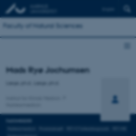
English
Faculty of Natural Sciences
Titel
Mads Ryø Jochumsen
Primær tilknytning
Læge, ph.d., Læge, ph.d.
Institut for Klinisk Medicin
Nuklearmedicin
FAGOMRÅDER
Nuklearmedicin
Prostatakræft
PET/CT billeddiagnostik
PET/MR