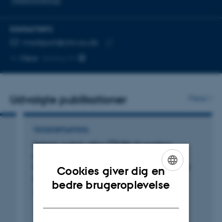
Nuklearonkologi
KONTAKTINFO
MAILADRESSE
madsjoch@clin.au.dk
Kopier
Mere
Aarhus N
mailadresse
Udvalgte publikationer
Flere
TIDSSKRIFTARTIKEL
15
Splenic switch-off in [
O]H
O-positron
2
emission tomography myocardial perfusion
imaging using parametric blood flow images
Cookies giver dig en
Brorson, J. +4.
ENGLISH
bedre brugeroplevelse
Journal of Nuclear Cardiology
DANISH