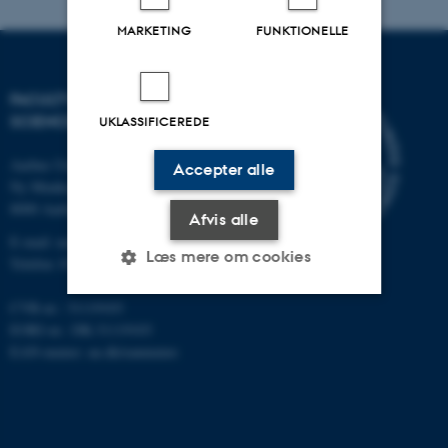
MARKETING
FUNKTIONELLE
FACULTY OF NATURAL
SCIENCES
UKLASSIFICEREDE
Aarhus Universitet
Accepter alle
Ny Munkegade 120
8000 Aarhus C
Afvis alle
E-mail: nat@au.dk
Læs mere om cookies
Telefon: 87 15 00 00
CVR-nr.: 31119103
EORI-nr.: DK-31119103
Nødvendige
Statistiske
Marketing
EAN-numre:
au.dk/eannumre
Funktionelle
Uklassificerede