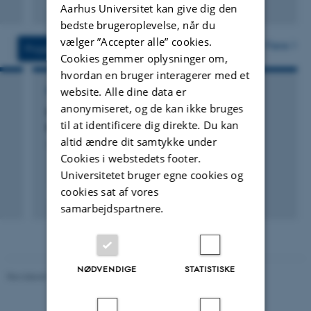
Fagfællebedømt
Aarhus Universitet kan give dig den
Digital
bedste brugeroplevelse, når du
version
vælger ”Accepter alle” cookies.
vedhæftet
Flere
Projekter
Aktiviteter
Cookies gemmer oplysninger om,
hvordan en bruger interagerer med et
website. Alle dine data er
FORSKNINGSPROJEKT
anonymiseret, og de kan ikke bruges
Non-invasiv måling af tumorperfusion med
til at identificere dig direkte. Du kan
82Rb PET i prostata
altid ændre dit samtykke under
1. feb. 2017
-
15. okt. 2017
Cookies i webstedets footer.
Universitetet bruger egne cookies og
cookies sat af vores
+3
samarbejdspartnere.
NØDVENDIGE
STATISTISKE
Revideret 05.03.2026
-
NAT websupport