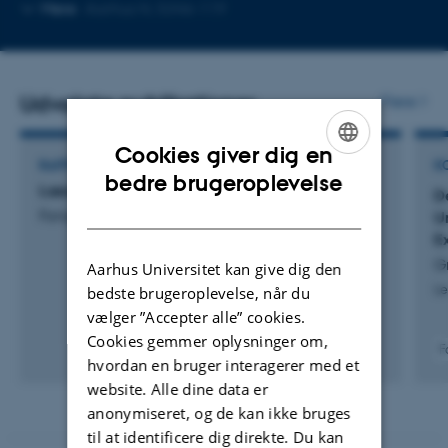
Kopier
Mere
Aarhus N, 5346-119
mailadresse
Udvalgte publikationer
Flere
Cookies giver dig en
RAPPORT
K
ENGLISH
bedre brugeroplevelse
Læseundervisning i bevægelse
De
DANISH
Fangel, A. & Kortbek, K.
U
E
G
Aarhus Universitet kan give dig den
Le
bedste brugeroplevelse, når du
vælger ”Accepter alle” cookies.
Cookies gemmer oplysninger om,
F
hvordan en bruger interagerer med et
website. Alle dine data er
anonymiseret, og de kan ikke bruges
til at identificere dig direkte. Du kan