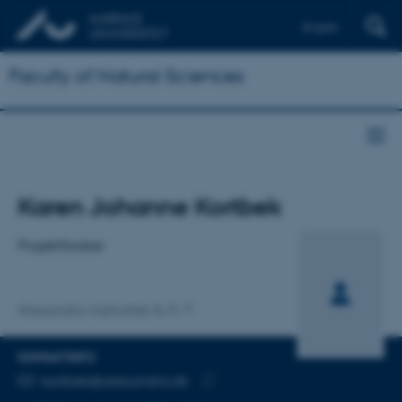
English
Faculty of Natural Sciences
Titel
Karen Johanne Kortbek
Primær tilknytning
Projektforsker
Alexandra Instituttet A/S
KONTAKTINFO
MAILADRESSE
kortbek@alexandra.dk