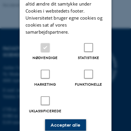
altid ændre dit samtykke under
Revideret 05.03.2026
-
NAT websupport
Cookies i webstedets footer.
Universitetet bruger egne cookies og
cookies sat af vores
samarbejdspartnere.
FACULTY OF NATURAL
SCIENCES
NØDVENDIGE
STATISTISKE
Aarhus Universitet
Ny Munkegade 120
8000 Aarhus C
MARKETING
FUNKTIONELLE
E-mail: nat@au.dk
Telefon: 87 15 00 00
CVR-nr.: 31119103
UKLASSIFICEREDE
EORI-nr.: DK-31119103
EAN-numre:
au.dk/eannumre
Accepter alle