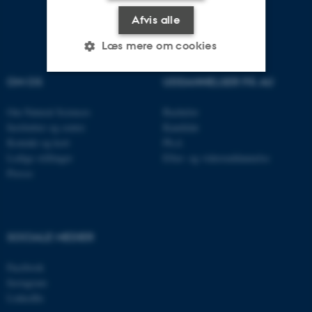
Afvis alle
Læs mere om cookies
OM OS
UDDANNELSER PÅ AU
Nødvendige
Statistiske
Marketing
Om Natural Sciences
Bachelor
Funktionelle
Uklassificerede
Institutter og centre
Kandidat
Kontakt og kort
Ph.d.
Ledige stillinger
Efter- og videreuddannelse
Presse
Nødvendige cookies hjælper
med at gøre hjemmesiden
brugbar ved at aktivere nogle
grundlæggende funktioner
SOCIALE MEDIER
som navigation mm.
Hjemmesiden kan ikke
Facebook
Instagram
fungerer uden disse cookies.
LinkedIn