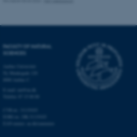
Revideret 05.03.2026
-
NAT websupport
Navn
Udbyder / Domæne
be_typo_user
TYPO3 Association
.au.dk
FACULTY OF NATURAL
SCIENCES
fe_typo_user
Typo3 Association
.au.dk
Aarhus Universitet
Ny Munkegade 120
8000 Aarhus C
E-mail: nat@au.dk
Telefon: 87 15 00 00
CVR-nr.: 31119103
EORI-nr.: DK-31119103
EAN-numre:
au.dk/eannumre