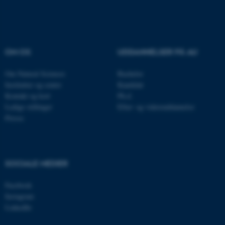
ASP.NET_SessionId
Microsoft Corporation
.au.dk
OM OS
UDDANNELSER PÅ AU
JSESSIONID
Oracle Corporation
Om Natural Sciences
Bachelor
.au.dk
Institutter og centre
Kandidat
Kontakt og kort
Ph.d.
Ledige stillinger
Efter- og videreuddannelse
Presse
AWSALBTGCORS
Amazon Web Services, Inc.
airtable.com
SOCIALE MEDIER
CFTOKEN
Adobe Inc.
Facebook
eddiprod.au.dk
Instagram
LinkedIn