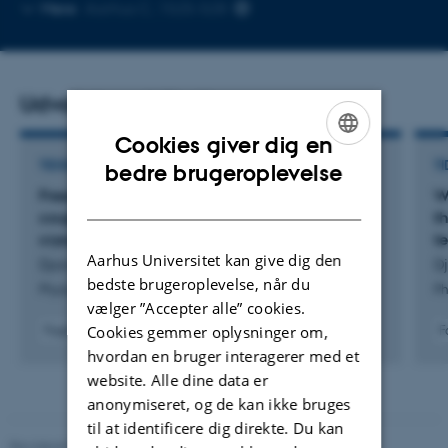
Kopier
Mere
Aarhus C, 1525-528
mailadresse
Udvalgte publikationer
Cookies giver dig en
ENGLISH
TIDSSKRIFTARTIKEL
TI
bedre brugeroplevelse
Freezing out structural effects: strong dye–dye
W
DANISH
couplings in gaseous rhodamine dimers at
t
cryogenic temperatures
t
Aarhus Universitet kan give dig den
Djavani-Tabrizi, I. +3.
Dj
bedste brugeroplevelse, når du
Physical Chemistry Chemical Physics
Ph
vælger ”Accepter alle” cookies.
Cookies gemmer oplysninger om,
Fagfællebedømt
F
Digital
hvordan en bruger interagerer med et
version
website. Alle dine data er
vedhæftet
anonymiseret, og de kan ikke bruges
til at identificere dig direkte. Du kan
Revideret 05.03.2026
-
NAT websupport