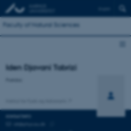
English
Faculty of Natural Sciences
Titel
Iden Djavani Tabrizi
Primær tilknytning
Postdoc
Institut for Fysik og Astronomi
KONTAKTINFO
MAILADRESSE
idt@phys.au.dk