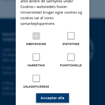
altid ændre dit samtykke under
Cookies i webstedets footer.
Universitetet bruger egne cookies og
cookies sat af vores
samarbejdspartnere.
FACULTY OF NATURAL
SCIENCES
NØDVENDIGE
STATISTISKE
Aarhus Universitet
Ny Munkegade 120
8000 Aarhus C
MARKETING
FUNKTIONELLE
E-mail: nat@au.dk
Telefon: 87 15 00 00
CVR-nr.: 31119103
UKLASSIFICEREDE
EORI-nr.: DK-31119103
EAN-numre:
au.dk/eannumre
Accepter alle