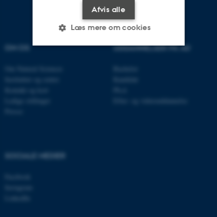
Afvis alle
Læs mere om cookies
OM OS
UDDANNELSER PÅ AU
Nødvendige
Statistiske
Marketing
Om Natural Sciences
Bachelor
Institutter og centre
Kandidat
Funktionelle
Uklassificerede
Kontakt og kort
Ph.d.
Ledige stillinger
Efter- og videreuddannelse
Presse
Nødvendige cookies hjælper
med at gøre hjemmesiden
brugbar ved at aktivere nogle
SOCIALE MEDIER
grundlæggende funktioner
som navigation mm.
Facebook
Hjemmesiden kan ikke
Instagram
fungerer uden disse cookies.
LinkedIn