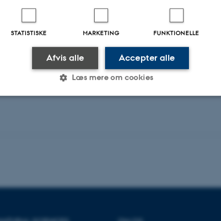
STATISTISKE
MARKETING
FUNKTIONELLE
Afvis alle
Accepter alle
Digital
version
Læs mere om cookies
vedhæftet
Statistiske
Marketing
Funktionelle
es hjælper med at gøre hjemmesiden brugbar ved at aktiv
nktioner som navigation mm. Hjemmesiden kan ikke funge
NATURAL SCIENCES
OM OS