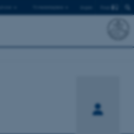
Find
 ph.d.er
Til medarbejdere
English