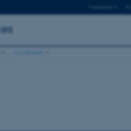
Til studerende
Til
ces
Om fakultetet