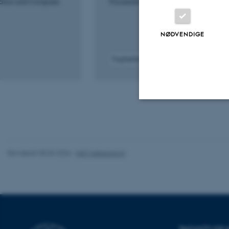
ization and Computer
Proceedings of IASDR 2025
NØDVENDIGE
Fagfællebedømt
Nødvendige
Revideret 05.03.2026
-
NAT websupport
Nødvendige cooki
grundlæggende fu
cookies.
FACULTY OF 