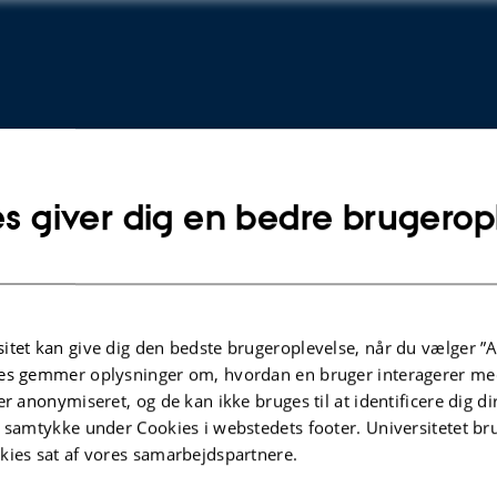
s giver dig en bedre brugerop
itet kan give dig den bedste brugeroplevelse, når du vælger ”A
PREPRINT
es gemmer oplysninger om, hvordan en bruger interagerer med
ic
Participatory AI: A Scandinavian
er anonymiseret, og de kan ikke bruges til at identificere dig d
iz4Kidz'
Approach to Human-Centered AI
t samtykke under Cookies i webstedets footer. Universitetet br
Elmqvist, N. +46.
kies sat af vores samarbejdspartnere.
arxiv.org