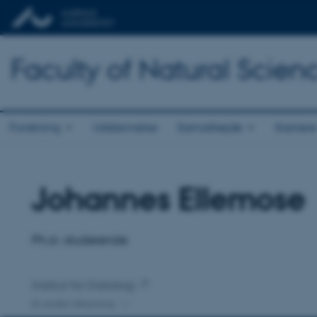
Faculty of Natural Scien
Forskning
Uddannelse
Samarbejde
Karriere
Johannes Ellemose
Titel
Primær tilknytning
Ph.d.-studerende
Institut for Datalogi
En anden tilknytning