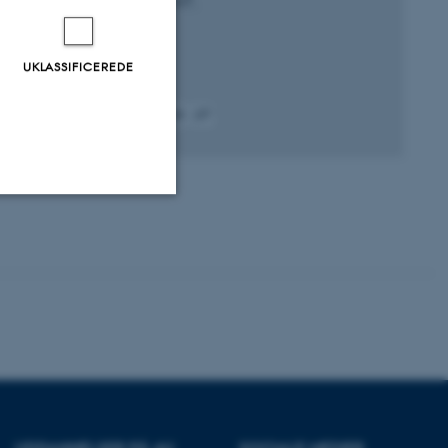
Dybboe, M. +7.
NordiCHI '24
UKLASSIFICEREDE
Fagfællebedømt
Digital
version
vedhæftet
Uklassificerede
ere nogle
rer uden disse
UDDANNELSER PÅ AU
SOCIALE MEDIER