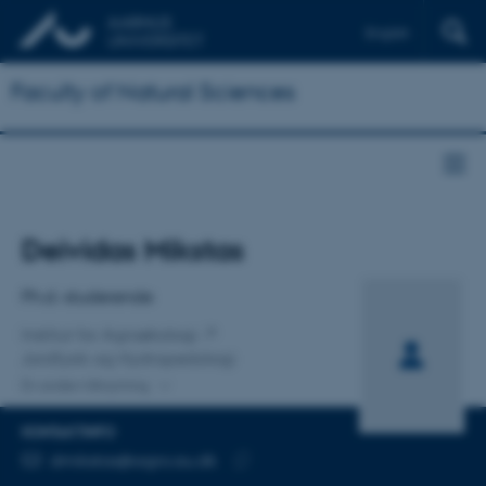
English
Faculty of Natural Sciences
Titel
Deividas Mikstas
Primær tilknytning
Ph.d.-studerende
Institut for Agroøkologi
Jordfysik og Hydropedologi
En anden tilknytning
KONTAKTINFO
MAILADRESSE
dmikstas@agro.au.dk