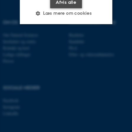
Afvis alle
Læs mere om cookies
OM OS
UDDANNELSER PÅ AU
Om Natural Sciences
Bachelor
Nødvendige
Statistiske
Marketing
Institutter og centre
Kandidat
Funktionelle
Uklassificerede
Kontakt og kort
Ph.d.
Ledige stillinger
Efter- og videreuddannelse
Presse
Nødvendige cookies hjælper
med at gøre hjemmesiden
brugbar ved at aktivere nogle
SOCIALE MEDIER
grundlæggende funktioner
som navigation mm.
Facebook
Hjemmesiden kan ikke
Instagram
LinkedIn
fungerer uden disse cookies.