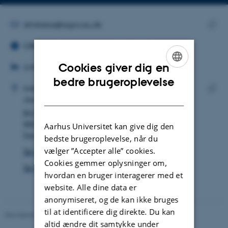
Kopier
mailadresse
MAILADRESSE
dmikstas@agro.au.dk
ORCID ID
Kopie
ORCID iD: 0000-0001-9246-2066
maila
LINKEDIN
Cookies giver dig en
Linkedin
ENGLISH
ADRESSE
bedre brugeroplevelse
Deividas Mikstas
Institut for Agroøkologi
DANISH
Jordfysik og Hydropedologi
Kopie
Blichers Allé 20
adres
8830 Tjele
Aarhus Universitet kan give dig den
Danmark
bedste brugeroplevelse, når du
vælger ”Accepter alle” cookies.
Se på kort
Cookies gemmer oplysninger om,
Se Pure-profil
hvordan en bruger interagerer med et
website. Alle dine data er
anonymiseret, og de kan ikke bruges
til at identificere dig direkte. Du kan
Revideret 05.03.2026
-
NAT websupport
altid ændre dit samtykke under