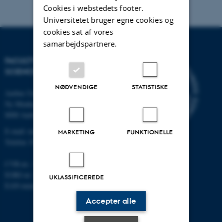
Cookies i webstedets footer.
Universitetet bruger egne cookies og
cookies sat af vores
samarbejdspartnere.
FACULTY OF NATURAL
SCIENCES
NØDVENDIGE
STATISTISKE
Aarhus Universitet
Ny Munkegade 120
8000 Aarhus C
E-mail: nat@au.dk
MARKETING
FUNKTIONELLE
Telefon: 87 15 00 00
CVR-nr.: 31119103
EORI-nr.: DK-31119103
UKLASSIFICEREDE
EAN-numre:
au.dk/eannumre
Accepter alle