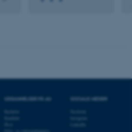
bruger er logget ind i
rbundet med Typo3-
emet. Det bruges generelt
ntifikator for at gøre det
præferencer, men i mange
 ikke nødvendigt, da det
lt af platformen, skønt
webstedsadministratorer. I
dstillet til at blive
en browsersession. Det
entifikator i stedet for
ose platform session
emmesider, som er skrevet
gi. Den bruges af serveren
onym brugersession.
session cookie, brugt af
Bruges normalt til at
ugersession af serveren.
UDDANNELSER PÅ AU
SOCIALE MEDIER
ebsites run on the Windows
is used for load balancing
 page requests are routed
Bachelor
Facebook
y browsing session.
Kandidat
Instagram
crosoft to securely verify
Ph.d.
LinkedIn
Efter- og videreuddannelse