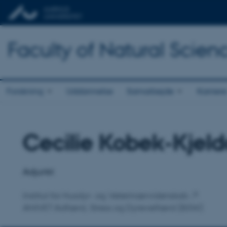
Faculty of Natural Scien
Forskning
Uddannelse
Samarbejde
Karriere
Cecilie Kobek-Kjel
Titel
Primær tilknytning
Adjunkt
Institut for Husdyr- og Veterinærvidenskab
ANIVET Adfærd, Stress og Dyrevelfærd (BSW)