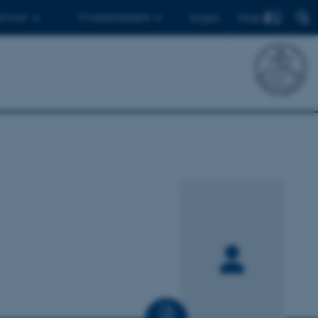
Find
 ph.d.er
Til medarbejdere
English