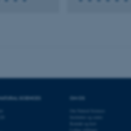
session, når en backend-
TYPO3 eller Frontend.
30
Dette cookienavn er fo
Typo3 Association
minutter
webindholdsstyringssyst
.au.dk
som en brugersessionside
muligt at gemme bruger
tilfælde er det muligvis
kan indstilles ved defau
dette kan forhindres af 
de fleste tilfælde er det in
ødelagt i slutningen af 
indeholder en tilfældig id
specifikke brugerdata.
Session
Denne cookie er en purp
Microsoft Corporation
cookie, der bruges af hj
.au.dk
i Microsoft .net- teknolo
til at opretholde en an
Session
Generel formål platform 
Oracle Corporation
websteder skrevet i JSP. 
.au.dk
opretholde en anonym br
NATURAL SCIENCES
OM OS
Session
This cookie is set by w
Microsoft Corporation
Azure cloud platform. It 
.mitstudie.au.dk
to make sure the visitor
et
Om Natural Sciences
to the same server in an
120
Institutter og centre
Session
This cookie is used by Mi
Microsoft Corporation
Kontakt og kort
your login information
.login.microsoftonline.com
Ledige stillinger