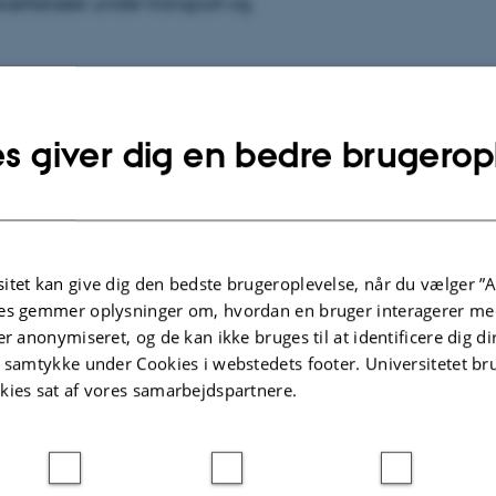
sættersøer under transport og
s giver dig en bedre brugerop
KONFERENCEABSTRAKT I PROCEEDINGS
 - ny
Lying behaviour of 20-25 kg pigs
itet kan give dig den bedste brugeroplevelse, når du vælger ”A
at halte
during 23-hour transport: Impact of
es gemmer oplysninger om, hvordan en bruger interagerer med
deck height, time since departure,
er anonymiseret, og de kan ikke bruges til at identificere dig d
and in-vehicle temperature
, C.
t samtykke under Cookies i webstedets footer. Universitetet br
Kobek-Kjeldager, C. +5.
kies sat af vores samarbejdspartnere.
Book of Abstracts of the 75th Annual Meeting of
the European Federation of Animal Science