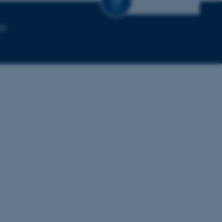
CV
20