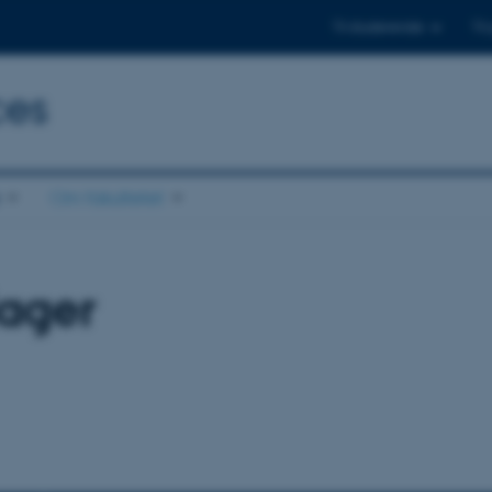
Til studerende
Til
ces
Om fakultetet
dager