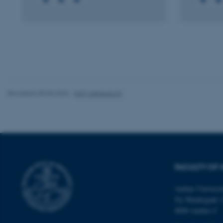
fe_typo_user
Revideret 05.03.2026
-
NAT websupport
ASP.NET_SessionId
JSESSIONID
FACULTY OF 
ARRAffinity
Aarhus Universit
Ny Munkegade 
esctx
8000 Aarhus C