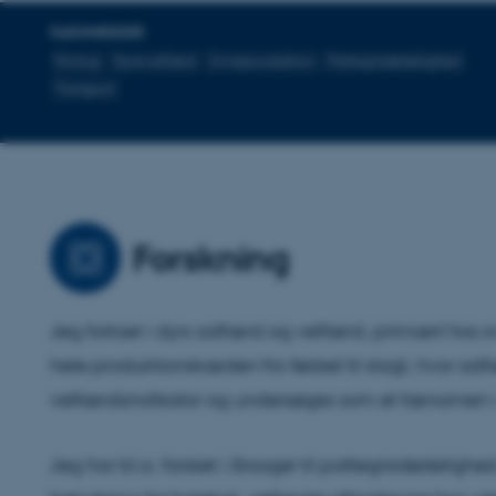
FAGOMRÅDER
Etologi
Dyrevelfærd
Svineproduktion
Pattegrisdødelighed
Transport
Forskning
Jeg forkser i dyrs adfærd og velfærd, primært hos s
hele produktionskæden fra fødsel til slagt, hvor a
velfærdsindikator og undersøges som et fænomen i 
Jeg har bl.a. forsket i årsager til pattegrisdødeligh