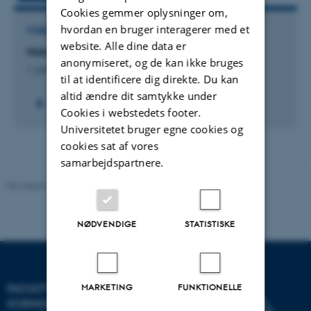
Cookies gemmer oplysninger om,
hvordan en bruger interagerer med et
FORSKNINGSPROJEKT
website. Alle dine data er
Naturstofkemi og Miljøkemi
anonymiseret, og de kan ikke bruges
1. januar 2012
til at identificere dig direkte. Du kan
altid ændre dit samtykke under
+3
Cookies i webstedets footer.
Universitetet bruger egne cookies og
cookies sat af vores
samarbejdspartnere.
Revideret 05.03.2026
-
NAT websupport
NØDVENDIGE
STATISTISKE
MARKETING
FUNKTIONELLE
FACULTY OF NATURAL
SCIENCES