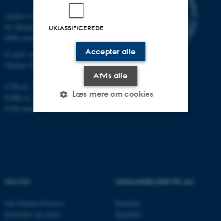
Aarhus Universitet
Ny Munkegade 120
UKLASSIFICEREDE
8000 Aarhus C
Accepter alle
E-mail: nat@au.dk
Telefon: 87 15 00 00
Afvis alle
CVR-nr.: 31119103
Læs mere om cookies
EORI-nr.: DK-31119103
EAN-numre:
au.dk/eannumre
Nødvendige
Statistiske
Marketing
Funktionelle
Uklassificerede
OM OS
UDDANNELSER PÅ AU
Nødvendige cookies hjælper
Om Natural Sciences
Bachelor
med at gøre hjemmesiden
Institutter og centre
Kandidat
brugbar ved at aktivere nogle