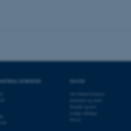
es hjælper med at gøre hjemmesiden brugbar ved at aktiv
nktioner som navigation mm. Hjemmesiden kan ikke funge
Udbyder / Domæne
Udløb
Beskrivelse
30
Denne cookie sættes af
TYPO3 Association
minutter
TYPO3, og bruges til at 
.au.dk
session, når en backend-
TYPO3 eller Frontend.
30
Dette cookienavn er fo
Typo3 Association
minutter
webindholdsstyringssyst
.au.dk
som en brugersessionside
NATURAL SCIENCES
OM OS
muligt at gemme bruger
tilfælde er det muligvis
kan indstilles ved defau
et
Om Natural Sciences
dette kan forhindres af 
de fleste tilfælde er det in
120
Institutter og centre
ødelagt i slutningen af 
Kontakt og kort
indeholder en tilfældig id
specifikke brugerdata.
Ledige stillinger
dk
Presse
Session
Denne cookie er en purp
Microsoft Corporation
0 00
cookie, der bruges af hj
.au.dk
i Microsoft .net- teknolo