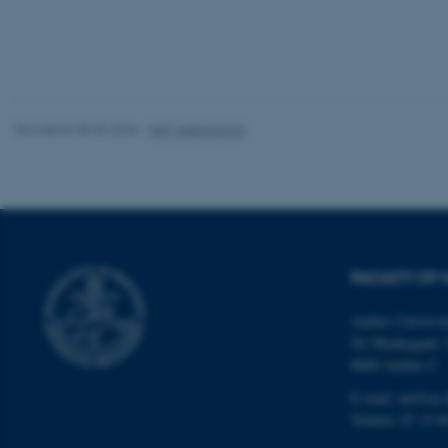
Nødvendige cooki
grundlæggende fu
cookies.
Revideret 05.03.2026
-
NAT websupport
Navn
be_typo_user
fe_typo_user
FACULTY OF 
Aarhus Universit
Ny Munkegade 
8000 Aarhus C
E-mail: nat@au.
ASP.NET_SessionId
Telefon: 87 15 0