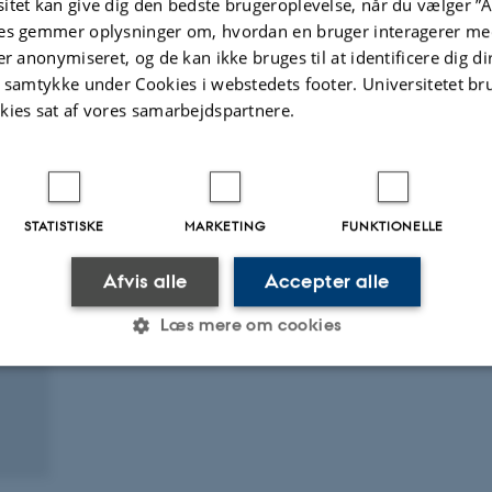
itet kan give dig den bedste brugeroplevelse, når du vælger ”A
l and
ar Surface
es gemmer oplysninger om, hvordan en bruger interagerer med
 2024, NSG
er anonymiseret, og de kan ikke bruges til at identificere dig d
t samtykke under Cookies i webstedets footer. Universitetet br
kies sat af vores samarbejdspartnere.
Digital
version
vedhæftet
STATISTISKE
MARKETING
FUNKTIONELLE
Afvis alle
Accepter alle
Læs mere om cookies
Statistiske
Marketing
Funktionelle