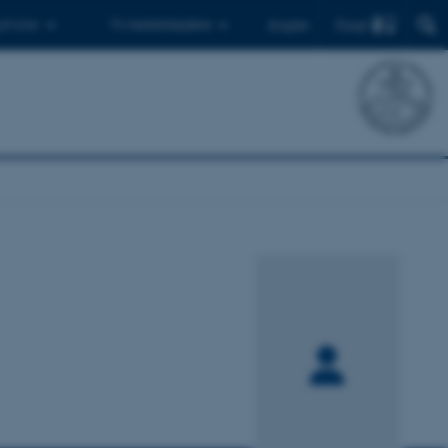
Find
 ph.d.er
Til medarbejdere
English