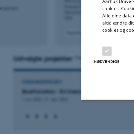
Aarhus Univers
30th European Meeting of Environmenta
Engineering Geophysics, Held at the Ne
cookies. Cooki
Management
Geoscience Conference and Exhibition
Alle dine data 
2024
altid ændre di
cookies og coo
Fagfællebedømt
Digital
version
vedhæftet
Udvalgte projekter
Flere
NØDVENDIGE
FORSKNINGSPROJEKT
BlueTransition - EU Interreg North Sea Region
1. jan. 2022
-
31. dec. 2026
Nødvendige