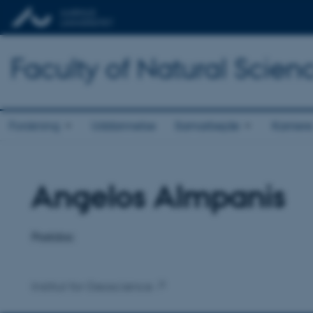
Faculty of Natural Scien
Forskning
Uddannelse
Samarbejde
Karriere
Angelos Almpanis
Titel
Primær tilknytning
Postdoc
Institut for Geoscience