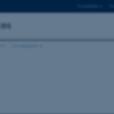
Til studerende
Til
ces
Om fakultetet