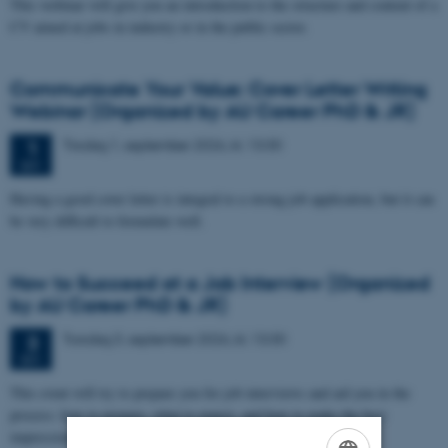
This webinar will give you an introduction to the structure and content of a
CV aimed at jobs in industry or in the public sector.
Communicate Your Value: Cover Letter Writing
Webinar (Organized by AU Career PhD & JR)
Tirsdag
1.
september 2026,
kl. 13:30
1
SEP.
Having a good cover letter is integral to a strong job application, but it can
be very difficult to formulate well.
How to Succeed at a Job Interview (Organized
by AU Career PhD & JR)
Torsdag
3.
september 2026,
kl. 13:30
3
SEP.
This event will try to prepare you for job interviews and aid you in the
process: how to prepare, what to expect, and how to make the best
impression…