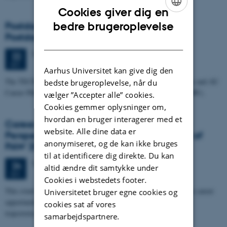
Cookies giver dig en
ENGLISH
Postdoc Day, TECH and NAT, AU (Part of
bedre brugeroplevelse
Postdoc Appreciation Week 2026)
DANISH
Tirsdag
22.
september 2026,
kl. 09:00
22
SEP.
Aarhus Universitet kan give dig den
The TECH/NAT Postdoc Day is organised by Technical Sciences and AU
bedste brugeroplevelse, når du
Career PhD & JR. It is a part of Postdoc Appreciation Week (PAW).
vælger ”Accepter alle” cookies.
Cookies gemmer oplysninger om,
hvordan en bruger interagerer med et
Career Horizons for Researchers: Industry
website. Alle dine data er
Perspectives and Funding Pathways (Part of
anonymiseret, og de kan ikke bruges
PAW 2026)
til at identificere dig direkte. Du kan
Torsdag
24.
september 2026,
kl. 12:30
24
altid ændre dit samtykke under
SEP.
Cookies i webstedets footer.
This event aims to support junior researchers in exploring diverse career
Universitetet bruger egne cookies og
opportunities and funding pathways beyond traditional academic
cookies sat af vores
trajectories…
samarbejdspartnere.