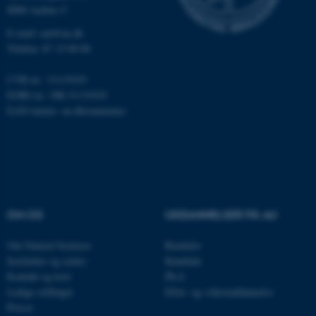
Nødvendige
Statistiske
Marketing
8000 Aarhus C
E-mail: nat@au.dk
Funktionelle
Uklassificerede
Telefon: 87 15 00 00
CVR-nr.: 31119103
Nødvendige cookies hjælper
EORI-nr.: DK-31119103
med at gøre hjemmesiden
EAN-numre:
au.dk/eannumre
brugbar ved at aktivere nogle
grundlæggende funktioner
som navigation mm.
Hjemmesiden kan ikke
fungerer uden disse cookies.
OM OS
UDDANNELSER PÅ AU
Om Natural Sciences
Bachelor
Navn
Udbyder / Domæne
Institutter og centre
Kandidat
Kontakt og kort
Ph.d.
be_typo_user
TYPO3 Association
.au.dk
Ledige stillinger
Efter- og videreuddannelse
Presse