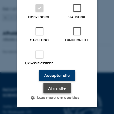
Side 1 af 2
1
NØDVENDIGE
STATISTISKE
2
Næste
Afholdte arrangementer
Afholdte arrangementer kan listes ved efterspørgsel.
MARKETING
FUNKTIONELLE
Revideret 05.03.2026
-
NAT websupport
UKLASSIFICEREDE
Accepter alle
Afvis alle
FACULTY OF NATURAL
SCIENCES
Læs mere om cookies
Aarhus Universitet
Ny Munkegade 120