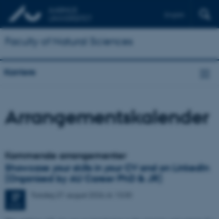
English
Faculty of Natural Sciences
Karriere
Arrangementskalender
Kommende arrangementer
Showcase your skills in your CV and on LinkedIn
(Organised by AU Career PhD & JR)
Torsdag
27.
august 2026,
kl. 13:30
27
AUG.