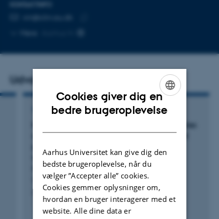
KONTAKTINFO
MAILADRESSE
vin@clin.au.dk
Kopier
Mere
Aarhus N
mailadresse
Udvalgte publikationer
Cookies giver dig en
ENGLISH
bedre brugeroplevelse
TIDSSKRIFTARTIKEL
DANISH
Micro RNA profiles of host extracellular vesicles
are modulated by
Ascaris suum
infection but
parasite extracellular vesicle miRNAs are
Aarhus Universitet kan give dig den
systemically undetectable using in-depth
bedste brugeroplevelse, når du
miRNA sequencing
vælger ”Accepter alle” cookies.
Whitehead, B. +7.
Cookies gemmer oplysninger om,
International Journal for Parasitology
hvordan en bruger interagerer med et
website. Alle dine data er
Fagfællebedømt