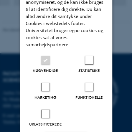
anonymiseret, og de kan ikke bruges
Digital
version
til at identificere dig direkte. Du kan
vedhæftet
altid ændre dit samtykke under
Cookies i webstedets footer.
Revideret 05.03.2026
-
NAT websupport
Universitetet bruger egne cookies og
cookies sat af vores
samarbejdspartnere.
NØDVENDIGE
STATISTISKE
FACULTY OF NATURAL
SCIENCES
Aarhus Universitet
MARKETING
FUNKTIONELLE
Ny Munkegade 120
8000 Aarhus C
E-mail: nat@au.dk
Telefon: 87 15 00 00
UKLASSIFICEREDE