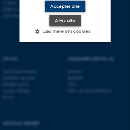
CVR-nr.: 31119103
Accepter alle
EORI-nr.: DK-31119103
EAN-numre:
au.dk/eannumre
Afvis alle
Læs mere om cookies
Nødvendige
Statistiske
Marketing
OM OS
UDDANNELSER PÅ AU
Funktionelle
Uklassificerede
Om Natural Sciences
Bachelor
Institutter og centre
Kandidat
Kontakt og kort
Ph.d.
Nødvendige cookies hjælper
Ledige stillinger
Efter- og videreuddannelse
med at gøre hjemmesiden
Presse
brugbar ved at aktivere nogle
grundlæggende funktioner
som navigation mm.
SOCIALE MEDIER
Hjemmesiden kan ikke