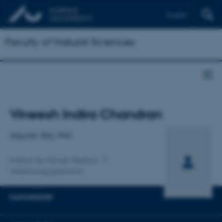
English
Faculty of Natural Sciences
Titel
Vineesh Indira Chandran
Primær tilknytning
Adjunkt, BSc, PhD
Institut for Klinisk Medicin
Infektionssygdomme
FAGOMRÅDER