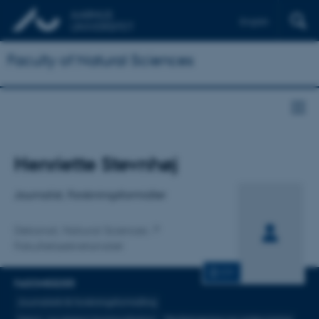
English
Faculty of Natural Sciences
Titel
Henriette Stevnhøj
Primær tilknytning
Journalist, Forskningsformidler
Dekanat, Natural Sciences
Fakultetssekretariatet
CV
FAGOMRÅDER
Journalistik & forskningsformidling