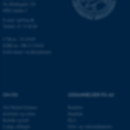
Ny Munkegade 120
Nødvendige
Statistiske
Marketing
8000 Aarhus C
Funktionelle
Uklassificerede
E-mail: nat@au.dk
Telefon: 87 15 00 00
CVR-nr.: 31119103
Nødvendige cookies hjælper
EORI-nr.: DK-31119103
med at gøre hjemmesiden
EAN-numre:
au.dk/eannumre
brugbar ved at aktivere nogle
grundlæggende funktioner
som navigation mm.
Hjemmesiden kan ikke
fungerer uden disse cookies.
OM OS
UDDANNELSER PÅ AU
Om Natural Sciences
Bachelor
Navn
Udbyder / Domæne
Institutter og centre
Kandidat
be_typo_user
TYPO3 Association
Kontakt og kort
Ph.d.
.au.dk
Ledige stillinger
Efter- og videreuddannelse