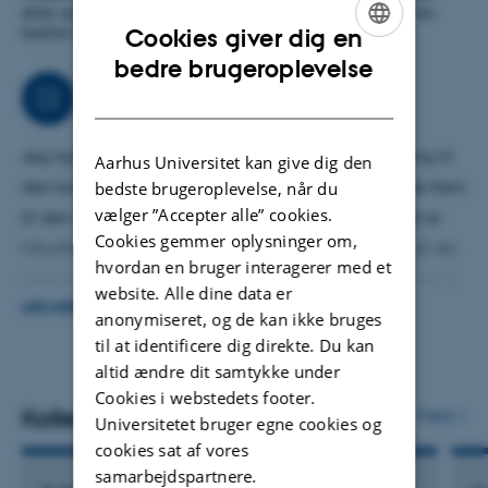
eller sammen med andre - som giver modtagerne en
bedre information og service.
Cookies giver dig en
ENGLISH
bedre brugeroplevelse
Arbejdsområder
DANISH
Jeg hjælper forskere med at formidle deres forskning til
Aarhus Universitet kan give dig den
den brede offentlighed og journalister med at finde frem
bedste brugeroplevelse, når du
vælger ”Accepter alle” cookies.
til den relevante ekspert og beslutningstagere med at
Cookies gemmer oplysninger om,
håndtere pressehenvendelser. Jeg kommunikerer på de
hvordan en bruger interagerer med et
interne- og eksterne linjer og skriver forskningshistorier &
website. Alle dine data er
debatindlæg.
LÆS MERE
anonymiseret, og de kan ikke bruges
til at identificere dig direkte. Du kan
altid ændre dit samtykke under
Cookies i webstedets footer.
Kollegaer
Flere
Universitetet bruger egne cookies og
cookies sat af vores
samarbejdspartnere.