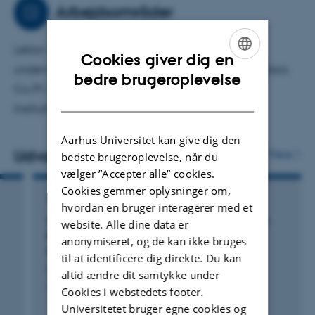
katalyserer dannelsen af komplekse molekyler af
Arbejdsområder
interesse for livets opståen. Beskrivelsen af processer der
bryder og danner kemiske bindinger kræver typisk tunge
Lektor i teoretisk materialefysik med ansvar for
Cookies giver dig en
kvantemekaniske beregninger. Fokus i Mie Andersens
undervsining og vejledning af studerende og postdocs.
ENGLISH
bedre brugeroplevelse
forskning i de seneste år har været at udvikle og
Co-PI i Center for Interstellar Katalyse. Medlem af
DANISH
anvende maskinlæringsmodeller, der effektivt kan
Institutforum på Institut for Fysik og Astronomi.
forudsige resultatet af kvantemekaniske beregninger på
Aarhus Universitet kan give dig den
baggrund af data for lignende systemer. Disse metoder
Udvalgte publikationer
Flere
bedste brugeroplevelse, når du
kobles med statistiske simuleringer til at bestemme
vælger ”Accepter alle” cookies.
reaktionsmekanismer, produktivitet og selektivitet af
Cookies gemmer oplysninger om,
TIDSSKRIFTARTIKEL
katalytiske materialer, hvilket kan guide design og
hvordan en bruger interagerer med et
Unraveling the Effect of Dopants in Zirconia-
website. Alle dine data er
eksperimental syntese af materialer med optimerede
Based Catalysts for CO
Hydrogenation to
2
anonymiseret, og de kan ikke bruges
katalyseegenskaber.
Methanol
til at identificere dig direkte. Du kan
Cheula, R. +2.
altid ændre dit samtykke under
ACS Catalysis
Cookies i webstedets footer.
Universitetet bruger egne cookies og
Fagfællebedømt