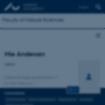
English
Faculty of Natural Sciences
Titel
Mie Andersen
Primær tilknytning
Lektor
Institut for Fysik og Astronomi
En anden tilknytning
CV
FAGOMRÅDER
Overfladefysik
Elektronstrukturteori
Maskinlæring
Astrokemi