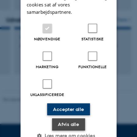
cookies sat af vores
Digital
samarbejdspartnere.
version
vedhæftet
Udvalgte aktiviteter
Flere
FOREDRAG OG MUNDTLIGE BIDRAG
NØDVENDIGE
STATISTISKE
Analyzing the case for bifunctional catalysis
MARKETING
FUNKTIONELLE
UKLASSIFICEREDE
Revideret 05.03.2026
-
NAT websupport
Accepter alle
Afvis alle
Læs mere om cookies