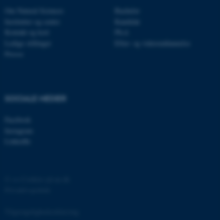
be_typo_user
TYPO3 Association
.au.dk
Om Natural Sciences
Bachelor
Institutter og centre
Kandidat
Kontakt og kort
Ph.d.
Ledige stillinger
Efter- og videreuddannelse
fe_typo_user
Typo3 Association
Presse
.au.dk
SOCIALE MEDIER
Facebook
Instagram
LinkedIn
©
—
Cookies på au.dk
ASP.NET_SessionId
Microsoft Corporation
Privatlivspolitik
.au.dk
Tilgængelighedserklæring