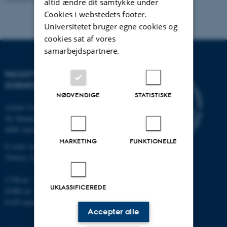
altid ændre dit samtykke under
Cookies i webstedets footer.
Universitetet bruger egne cookies og
cookies sat af vores
samarbejdspartnere.
FACULTY OF NATURAL
SCIENCES
NØDVENDIGE
STATISTISKE
Aarhus Universitet
Ny Munkegade 120
8000 Aarhus C
MARKETING
FUNKTIONELLE
E-mail: nat@au.dk
Telefon: 87 15 00 00
CVR-nr.: 31119103
UKLASSIFICEREDE
EORI-nr.: DK-31119103
EAN-numre:
au.dk/eannumre
Accepter alle