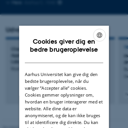
Kopier
Mere
Aarhus C, 1540
mailadresse
Udvalgte publikationer
Cookies giver dig en
ENGLISH
TI
bedre brugeroplevelse
Chemical Imaging of Soils – Development and
Application of Optical Sensor Systems for
M
DANISH
Laboratory and Field Studies’
d
Rasmussen, M.
R
Aarhus Universitet kan give dig den
G
bedste brugeroplevelse, når du
vælger ”Accepter alle” cookies.
Cookies gemmer oplysninger om,
F
hvordan en bruger interagerer med et
website. Alle dine data er
anonymiseret, og de kan ikke bruges
til at identificere dig direkte. Du kan
Revideret 05.03.2026
-
NAT websupport