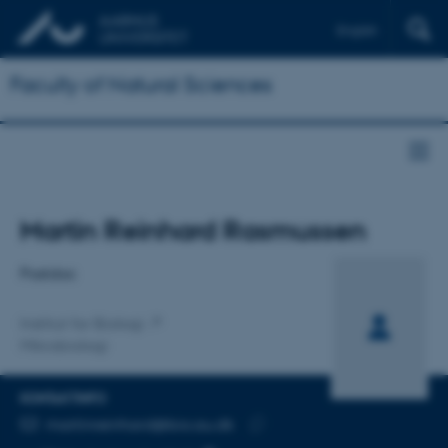
English
Faculty of Natural Sciences
Titel
Martin Reinhard Rasmussen
Primær tilknytning
Postdoc
Institut for Biologi
Mikrobiologi
KONTAKTINFO
MAILADRESSE
martinreinhard@bio.au.dk