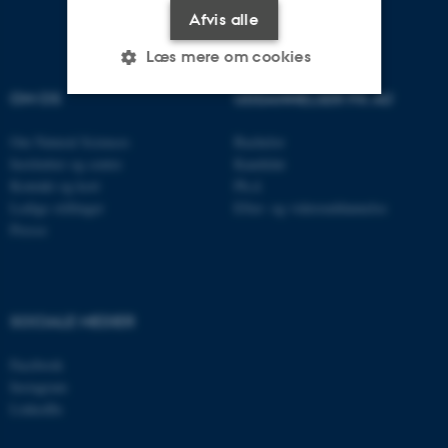
Afvis alle
Læs mere om cookies
OM OS
UDDANNELSER PÅ AU
Nødvendige
Statistiske
Marketing
Om Natural Sciences
Bachelor
Institutter og centre
Kandidat
Funktionelle
Uklassificerede
Kontakt og kort
Ph.d.
Ledige stillinger
Efter- og videreuddannelse
Presse
Nødvendige cookies hjælper
med at gøre hjemmesiden
brugbar ved at aktivere nogle
SOCIALE MEDIER
grundlæggende funktioner
som navigation mm.
Facebook
Hjemmesiden kan ikke
Instagram
fungerer uden disse cookies.
LinkedIn