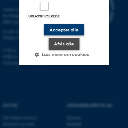
Aarhus Universitet
Ny Munkegade 120
UKLASSIFICEREDE
8000 Aarhus C
Accepter alle
E-mail: nat@au.dk
Telefon: 87 15 00 00
Afvis alle
CVR-nr.: 31119103
Læs mere om cookies
EORI-nr.: DK-31119103
EAN-numre:
au.dk/eannumre
Nødvendige
Statistiske
Marketing
Funktionelle
Uklassificerede
OM OS
UDDANNELSER PÅ AU
Nødvendige cookies hjælper
Om Natural Sciences
Bachelor
med at gøre hjemmesiden
Institutter og centre
Kandidat
brugbar ved at aktivere nogle