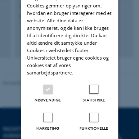
Cookies gemmer oplysninger om,
FORSKNINGSPROJEKT
hvordan en bruger interagerer med et
Manuring in Prehistoric Farming
website. Alle dine data er
1. jan. 2009
-
31. dec. 2010
anonymiseret, og de kan ikke bruges
til at identificere dig direkte. Du kan
altid ændre dit samtykke under
Cookies i webstedets footer.
Universitetet bruger egne cookies og
cookies sat af vores
samarbejdspartnere.
Revideret 05.03.2026
-
NAT websupport
NØDVENDIGE
STATISTISKE
MARKETING
FUNKTIONELLE
FACULTY OF NATURAL
SCIENCES