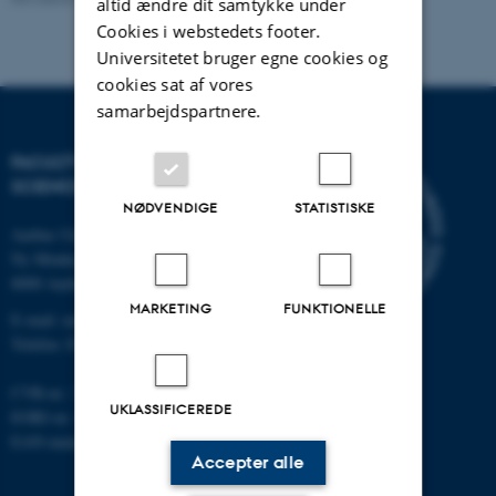
altid ændre dit samtykke under
Cookies i webstedets footer.
Universitetet bruger egne cookies og
cookies sat af vores
samarbejdspartnere.
FACULTY OF NATURAL
SCIENCES
NØDVENDIGE
STATISTISKE
Aarhus Universitet
Ny Munkegade 120
8000 Aarhus C
MARKETING
FUNKTIONELLE
E-mail: nat@au.dk
Telefon: 87 15 00 00
CVR-nr.: 31119103
UKLASSIFICEREDE
EORI-nr.: DK-31119103
EAN-numre:
au.dk/eannumre
Accepter alle