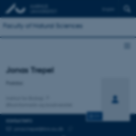
English
Faculty of Natural Sciences
Titel
Jonas Trepel
Primær tilknytning
Postdoc
Institut for Biologi
Økoinformatik og biodiversitet
CV
KONTAKTINFO
MAILADRESSE
jonas.trepel@bio.au.dk