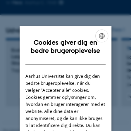
Kopier
Mere
Aarhus C, 1540
mailadresse
Udvalgte publikationer
Flere
Cookies giver dig en
ENGLISH
TI
bedre brugeroplevelse
Ecological Dynamics in a Novel Biosphere:
Large Herbivores as Drivers of Vegetation
L
DANISH
Structure and Plant Diversity
h
r
Trepel, J.
Aarhus Universitet kan give dig den
Tr
bedste brugeroplevelse, når du
Jo
vælger ”Accepter alle” cookies.
Cookies gemmer oplysninger om,
F
hvordan en bruger interagerer med et
website. Alle dine data er
anonymiseret, og de kan ikke bruges
til at identificere dig direkte. Du kan
Revideret 05.03.2026
-
NAT websupport