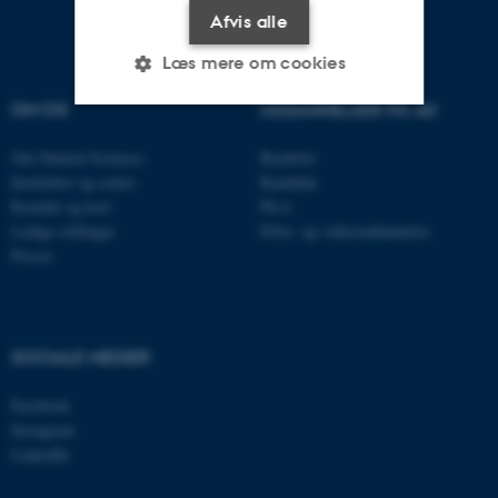
Afvis alle
Læs mere om cookies
OM OS
UDDANNELSER PÅ AU
Nødvendige
Statistiske
Marketing
Om Natural Sciences
Bachelor
Institutter og centre
Kandidat
Funktionelle
Uklassificerede
Kontakt og kort
Ph.d.
Ledige stillinger
Efter- og videreuddannelse
Presse
Nødvendige cookies hjælper
med at gøre hjemmesiden
brugbar ved at aktivere nogle
SOCIALE MEDIER
grundlæggende funktioner
som navigation mm.
Facebook
Hjemmesiden kan ikke
Instagram
fungerer uden disse cookies.
LinkedIn