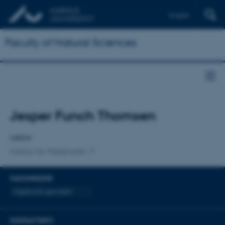
English
Faculty of Natural Sciences
Titel
Jesper Funch Thomsen
Primær tilknytning
Lektor
Institut for Matematik
FAGOMRÅDER
Algebraisk geometri
KONTAKTINFO