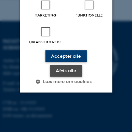
MARKETING
FUNKTIONELLE
FACULTY OF NATURAL
UKLASSIFICEREDE
SCIENCES
Accepter alle
Aarhus Universitet
Ny Munkegade 120
Afvis alle
8000 Aarhus C
Læs mere om cookies
E-mail: nat@au.dk
Telefon: 87 15 00 00
CVR-nr.: 31119103
Nødvendige
Statistiske
Marketing
EORI-nr.: DK-31119103
Funktionelle
Uklassificerede
EAN-numre:
au.dk/eannumre