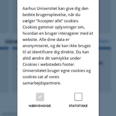
Thomsen, J.
Aarhus Universitet kan give dig den
Transformation Groups
bedste brugeroplevelse, når du
vælger ”Accepter alle” cookies.
Fagfællebedømt
Cookies gemmer oplysninger om,
Digital
hvordan en bruger interagerer med et
version
website. Alle dine data er
vedhæftet
Udvalgte aktiviteter
Flere
anonymiseret, og de kan ikke bruges
til at identificere dig direkte. Du kan
FOREDRAG OG MUNDTLIGE BIDRAG
altid ændre dit samtykke under
Geometry of Borel orbit closures in equivariant
Cookies i webstedets footer.
embeddings
Universitetet bruger egne cookies og
cookies sat af vores
samarbejdspartnere.
26. april 2006
NØDVENDIGE
STATISTISKE
Revideret 05.03.2026
-
NAT websupport